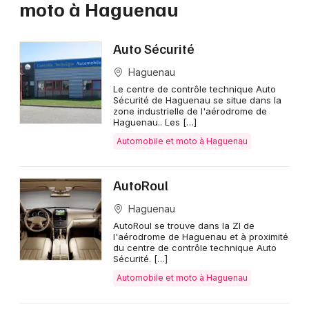
moto à Haguenau
Automobile et moto dans le Grand Est
Auto Sécurité
Haguenau
Le centre de contrôle technique Auto
Jeux concours
Sécurité de Haguenau se situe dans la
zone industrielle de l'aérodrome de
Haguenau.. Les […]
Newsletter des sorties
Automobile et moto à Haguenau
Artistes en tournée
AutoRoul
Actus à Haguenau
Haguenau
AutoRoul se trouve dans la ZI de
Magazine à Haguenau
l'aérodrome de Haguenau et à proximité
du centre de contrôle technique Auto
Sécurité. […]
Actus tourisme & loisirs
Automobile et moto à Haguenau
Restaurants