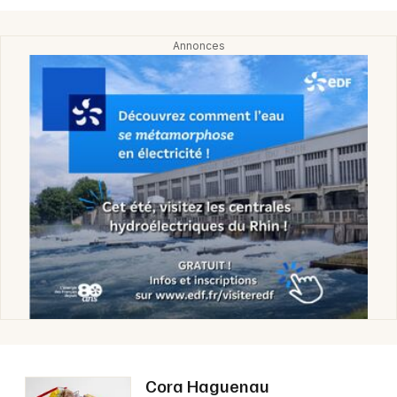
Choisir mes départements
67 - Bas-Rhin
Mon email
Je m'abonne
Cora Haguenau