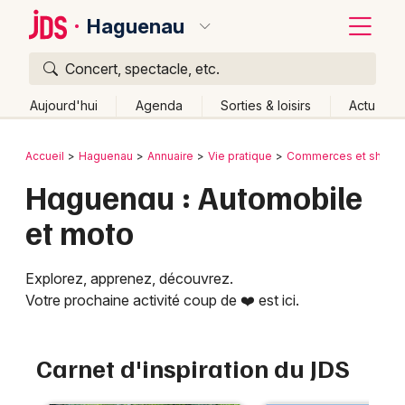
Haguenau
Concert, spectacle, etc.
Quoi ?
Fermer
Aujourd'hui
Agenda
Sorties & loisirs
Actu
Où ?
Retour
Publier un événement
Accueil
Haguenau
Annuaire
Vie pratique
Commerces et shopp
Haguenau et alentours
Bas-Rhin (67)
Alsace
Haguenau : Automobile
Bordeaux
Partout
Près de moi
Changer de lieu
et moto
Colmar
Quand ?
Effacer les dates
Lille
Grands événements
Aujourd'hui
Demain
Ce week-end
Autre
Explorez, apprenez, découvrez.
Votre prochaine activité coup de ❤️ est ici.
Lyon
Activité & Expérience
Marseille
Manifestations
Carnet d'inspiration du JDS
Mulhouse
Foires & salons