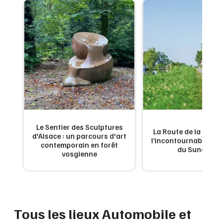
Montpellier
Spectacles
Nantes
Concerts
Nice
Paris
Sports
Strasbourg
Soirées
Toulouse
Sorties famille
Toutes les villes
Le Sentier des Sculptures
 de
La Route de la Carpe 
d'Alsace : un parcours d'art
Expos
ne
l’incontournable g
contemporain en forêt
du Sundgau
vosgienne
Sorties & loisirs
Automobile et moto dans le Bas-Rhin
Tous les lieux Automobile et
Automobile et moto en Alsace