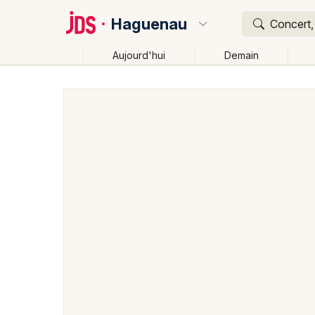
Haguenau
Concert,
Aujourd'hui
Demain
Quoi ?
Où ?
Haguenau et alentours
Bas-Rhin (67)
Alsace
P
Changer de lieu