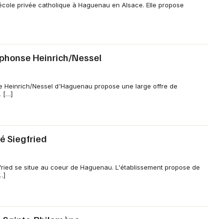
e école privée catholique à Haguenau en Alsace. Elle propose
lphonse Heinrich/Nessel
 Heinrich/Nessel d'Haguenau propose une large offre de
 […]
é Siegfried
fried se situe au coeur de Haguenau. L'établissement propose de
…]