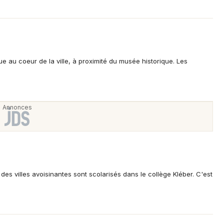
e au coeur de la ville, à proximité du musée historique. Les
Choisir mes départements
67 - Bas-Rhin
Mon email
es villes avoisinantes sont scolarisés dans le collège Kléber. C'est
Je m'abonne