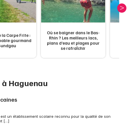
Jeux concours
Où se baigner dans le Bas-
 la Carpe Frite :
Rhin ? Les meilleurs lacs,
Les 
rnable gourmand
plans d’eau et plages pour
d'a
Newsletter des sorties
Sundgau
se rafraîchir
Artistes en tournée
Actus à Haguenau
nt à Haguenau
Magazine à Haguenau
icaines
Actus tourisme & loisirs
Restaurants
 est un établissement scolaire reconnu pour la qualité de son
t […]