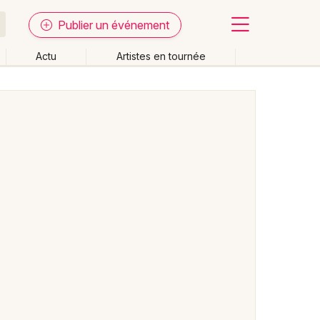
Publier un événement
Actu
Artistes en tournée
Fermer
Effacer les dates
week-end
Autre