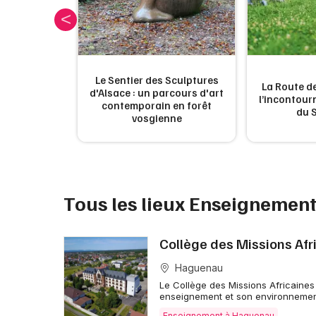
Le Sentier des Sculptures
es plages de
La Route de
d'Alsace : un parcours d'art
u moins une
l’incontou
contemporain en forêt
du 
vosgienne
Tous les lieux Enseigneme
Collège des Missions Afr
Haguenau
Le Collège des Missions Africaines
enseignement et son environnemen
Enseignement à Haguenau