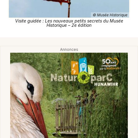
Nuit des Musées dans le Grand Est
© Musée Historique
Visite guidée : Les nouveaux petits secrets du Musée
Historique – 2e édition
Jeux concours
Newsletter des sorties
Artistes en tournée
Actus à Haguenau
Magazine à Haguenau
Actus tourisme & loisirs
Restaurants