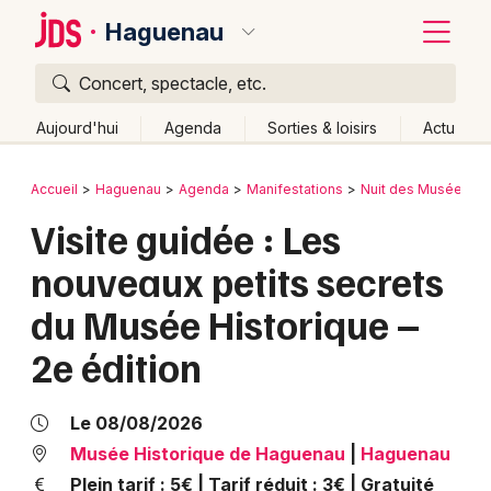
Haguenau
Concert, spectacle, etc.
Quoi ?
Fermer
Aujourd'hui
Agenda
Sorties & loisirs
Actu
Où ?
Retour
Publier un événement
Accueil
Haguenau
Agenda
Manifestations
Nuit des Musées
Haguenau et alentours
Bas-Rhin (67)
Alsace
Visite guidée : Les
Bordeaux
Partout
Près de moi
Changer de lieu
nouveaux petits secrets
Colmar
Quand ?
Effacer les dates
du Musée Historique –
Lille
Grands événements
Aujourd'hui
Demain
Ce week-end
Autre
2e édition
Lyon
Activité & Expérience
Marseille
Le 08/08/2026
Manifestations
Musée Historique de Haguenau
|
Haguenau
Mulhouse
Foires & salons
Plein tarif : 5€ | Tarif réduit : 3€ | Gratuité