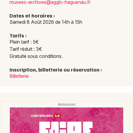
musee
s-arc
hives
@aggl
o-hag
uenau
.fr
Dates et horaires :
Samedi 8 Août 2026 de 14h à 15h
Tarifs :
Plein tarif : 5€
Tarif réduit : 3€
Gratuité sous conditions.
Inscription, billetterie ou réservation :
Billetterie