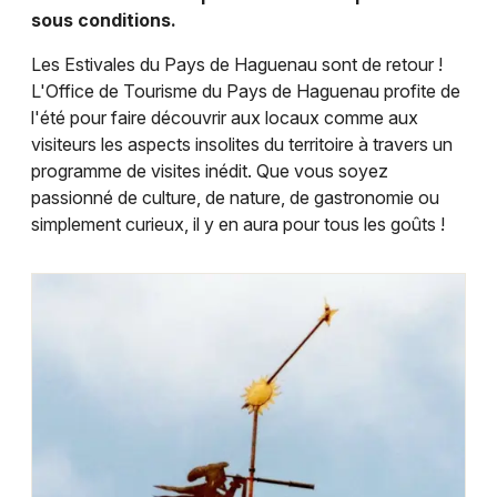
Montpellier
sous conditions.
Spectacles
Nantes
Les Estivales du Pays de Haguenau sont de retour !
L'Office de Tourisme du Pays de Haguenau profite de
Concerts
Nice
l'été pour faire découvrir aux locaux comme aux
visiteurs les aspects insolites du territoire à travers un
Paris
Sports
programme de visites inédit. Que vous soyez
Strasbourg
passionné de culture, de nature, de gastronomie ou
Soirées
simplement curieux, il y en aura pour tous les goûts !
Toulouse
Sorties famille
Toutes les villes
Expos
Sorties & loisirs
Nuit des Musées dans le Bas-Rhin
Nuit des Musées en Alsace