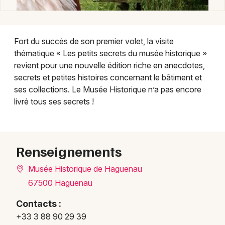
Fort du succès de son premier volet, la visite
thématique « Les petits secrets du musée historique »
revient pour une nouvelle édition riche en anecdotes,
secrets et petites histoires concernant le bâtiment et
ses collections. Le Musée Historique n’a pas encore
Choisir mes départements
livré tous ses secrets !
67 - Bas-Rhin
Renseignements
Mon email
Musée Historique de Haguenau
Je m'abonne
67500 Haguenau
Contacts :
+33 3 88 90 29 39