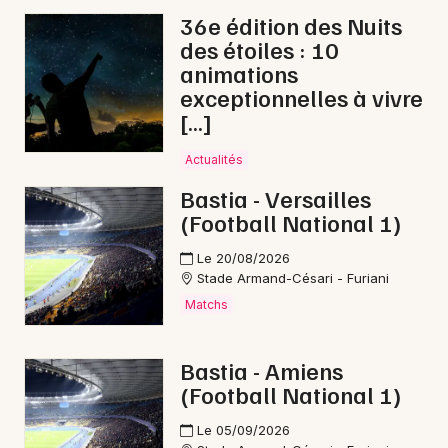
36e édition des Nuits
des étoiles : 10
Newsletter des sorties
animations
exceptionnelles à vivre
Artistes en tournée
[…]
Actus en Haute-Corse
Actualités
Bastia - Versailles
Magazine en Haute-Corse
(Football National 1)
Le 20/08/2026
Stade Armand-Césari - Furiani
Matchs
Bastia - Amiens
(Football National 1)
Choisir mes départements
Le 05/09/2026
2B - Haute-Corse