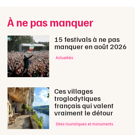
Montpellier
Spectacles
Nantes
À ne pas manquer
Concerts
Nice
15 festivals à ne pas
Paris
Sports
manquer en août 2026
Strasbourg
Soirées
Actualités
Toulouse
Sorties famille
Toutes les villes
Expos
Ces villages
troglodytiques
Sorties & loisirs
français qui valent
vraiment le détour
Journées du Patrimoine en Corse
Sites touristiques et monuments