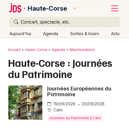
Haute-Corse
Concert, spectacle, etc.
Quoi ?
Fermer
Aujourd'hui
Agenda
Sorties & loisirs
Actu
Où ?
Retour
Publier un événement
Accueil
Haute-Corse
Agenda
Manifestations
Haute-Corse (2B)
Corse
Partout
Près de moi
Haute-Corse : Journées
Bordeaux
Changer de lieu
du Patrimoine
Colmar
Quand ?
Effacer les dates
Lille
Grands événements
Aujourd'hui
Demain
Ce week-end
Autre
Journées Européennes du
Patrimoine
Lyon
Activité & Expérience
19/09/2026 → 20/09/2026
Marseille
Calvi
Manifestations
Journées du Patrimoine à Calvi
Mulhouse
Foires & salons