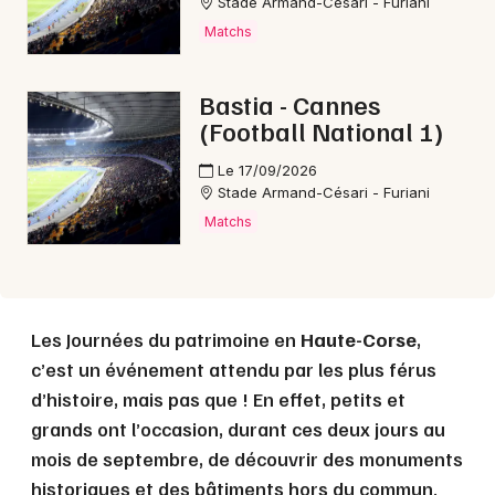
Stade Armand-Césari - Furiani
Matchs
Mon email
Bastia - Cannes
(Football National 1)
Je m'abonne
Le 17/09/2026
Stade Armand-Césari - Furiani
Matchs
Les Journées du patrimoine en
Haute-Corse
,
c’est un événement attendu par les plus férus
d’histoire, mais pas que ! En effet, petits et
grands ont l’occasion, durant ces deux jours au
mois de septembre, de découvrir des monuments
historiques et des bâtiments hors du commun.