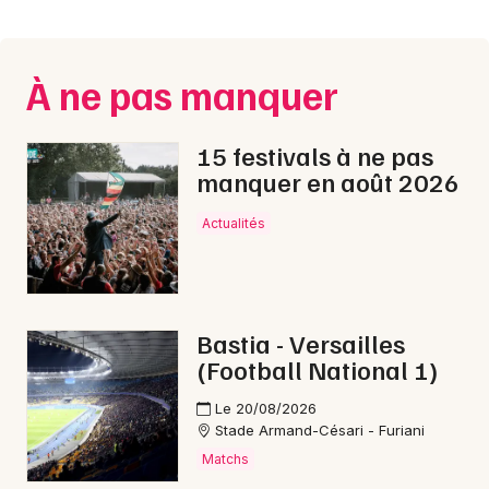
Montpellier
Spectacles
Nantes
À ne pas manquer
Concerts
Nice
Paris
Sports
15 festivals à ne pas
manquer en août 2026
Strasbourg
Soirées
Actualités
Toulouse
Sorties famille
Toutes les villes
Expos
Bastia - Versailles
Sorties & loisirs
(Football National 1)
Fête foraine en Corse
Le 20/08/2026
Stade Armand-Césari - Furiani
Matchs