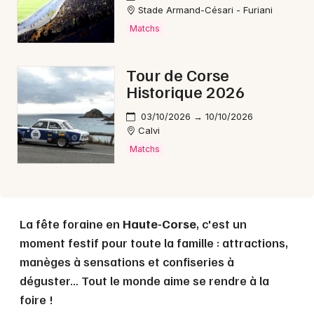
Stade Armand-Césari - Furiani
Matchs
Mon email
Tour de Corse
Je m'abonne
Historique 2026
03/10/2026 → 10/10/2026
Calvi
Matchs
La fête foraine en
Haute-Corse
, c'est un
moment festif pour toute la famille : attractions,
manèges à sensations et confiseries à
déguster… Tout le monde aime se rendre à la
foire !