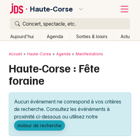
Haute-Corse
Concert, spectacle, etc.
Quoi ?
Fermer
Aujourd'hui
Agenda
Sorties & loisirs
Actu
Où ?
Retour
Publier un événement
Accueil
Haute-Corse
Agenda
Manifestations
Haute-Corse (2B)
Corse
Partout
Près de moi
Haute-Corse : Fête
Bordeaux
Changer de lieu
foraine
Colmar
Quand ?
Effacer les dates
Lille
Grands événements
Aujourd'hui
Demain
Ce week-end
Autre
Aucun événement ne correspond à vos critères
Lyon
Activité & Expérience
de recherche. Consultez les événéments à
proximité ci-dessous ou utilisez notre
Marseille
Manifestations
moteur de recherche
Mulhouse
Foires & salons