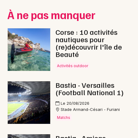
Montpellier
À ne pas manquer
Spectacles
Nantes
Concerts
Nice
Corse : 10 activités
nautiques pour
Paris
Sports
(re)découvrir l'île de
Beauté
Strasbourg
Soirées
Toulouse
Activités outdoor
Sorties famille
Toutes les villes
Bastia - Versailles
Expos
(Football National 1)
Sorties & loisirs
Le 20/08/2026
Stade Armand-Césari - Furiani
Visites en Corse
Matchs
Bastia - Amiens