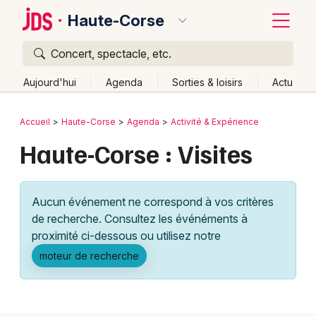
Haute-Corse
Concert, spectacle, etc.
Quoi ?
Fermer
Aujourd'hui
Agenda
Sorties & loisirs
Actu
Où ?
Retour
Publier un événement
Accueil
Haute-Corse
Agenda
Activité & Expérience
Haute-Corse (2B)
Corse
Partout
Près de moi
Haute-Corse : Visites
Bordeaux
Changer de lieu
Colmar
Quand ?
Effacer les dates
Aucun événement ne correspond à vos critères
Lille
Grands événements
Aujourd'hui
Demain
Ce week-end
Autre
de recherche. Consultez les événéments à
Lyon
proximité ci-dessous ou utilisez notre
Activité & Expérience
moteur de recherche
Marseille
Manifestations
Mulhouse
Foires & salons