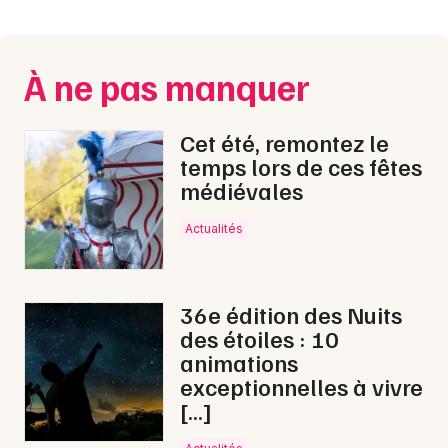
Montpellier
Spectacles
Nantes
À ne pas manquer
Concerts
Nice
Paris
Sports
Cet été, remontez le
temps lors de ces fêtes
Strasbourg
Soirées
médiévales
Toulouse
Actualités
Sorties famille
Toutes les villes
Expos
36e édition des Nuits
Sorties & loisirs
des étoiles : 10
animations
Rap en Corse
exceptionnelles à vivre
[…]