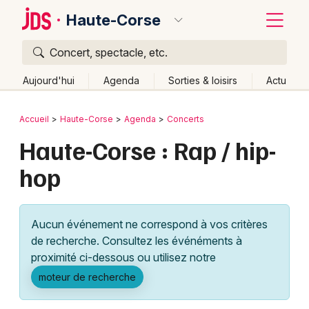
Haute-Corse
Concert, spectacle, etc.
Quoi ?
Fermer
Aujourd'hui
Agenda
Sorties & loisirs
Actu
Où ?
Retour
Publier un événement
Accueil
Haute-Corse
Agenda
Concerts
Haute-Corse (2B)
Corse
Partout
Près de moi
Haute-Corse : Rap / hip-
Bordeaux
Changer de lieu
hop
Colmar
Quand ?
Effacer les dates
Lille
Grands événements
Aujourd'hui
Demain
Ce week-end
Autre
Aucun événement ne correspond à vos critères
Lyon
Activité & Expérience
de recherche. Consultez les événéments à
proximité ci-dessous ou utilisez notre
Marseille
Manifestations
moteur de recherche
Mulhouse
Foires & salons