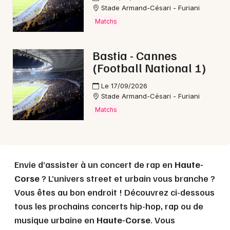
Stade Armand-Césari - Furiani
Matchs
Mon email
Bastia - Cannes
Je m'abonne
(Football National 1)
Le 17/09/2026
Stade Armand-Césari - Furiani
Matchs
Envie d’assister à un concert de rap en
Haute-
Corse
? L’univers street et urbain vous branche ?
Vous êtes au bon endroit ! Découvrez ci-dessous
tous les prochains concerts hip-hop, rap ou de
musique urbaine en
Haute-Corse
. Vous