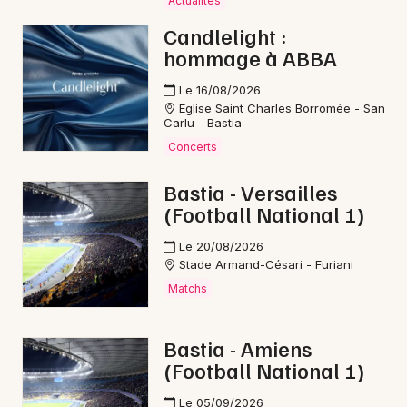
Actualités
Candlelight :
Newsletter des sorties
hommage à ABBA
Artistes en tournée
Le 16/08/2026
Eglise Saint Charles Borromée - San
Carlu - Bastia
Actus en Haute-Corse
Concerts
Magazine en Haute-Corse
Bastia - Versailles
(Football National 1)
Le 20/08/2026
Stade Armand-Césari - Furiani
Matchs
Bastia - Amiens
(Football National 1)
Choisir mes départements
2B - Haute-Corse
Le 05/09/2026