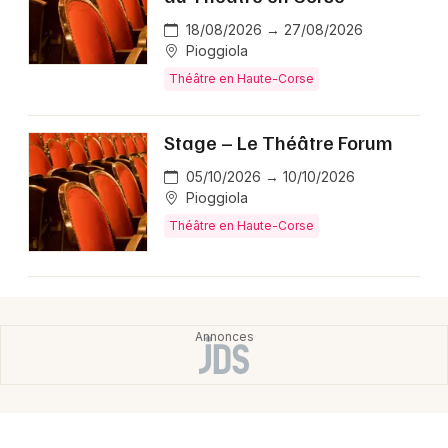
Montpellier
18/08/2026 → 27/08/2026
Spectacles
Nantes
Pioggiola
Théâtre en Haute-Corse
Concerts
Nice
Paris
Sports
Stage – Le Théâtre Forum
Strasbourg
05/10/2026 → 10/10/2026
Soirées
Pioggiola
Toulouse
Théâtre en Haute-Corse
Sorties famille
Toutes les villes
Expos
Sorties & loisirs
Spectacles en Corse