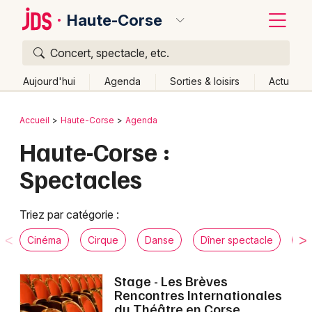
Haute-Corse
Concert, spectacle, etc.
Quoi ?
Fermer
Aujourd'hui
Agenda
Sorties & loisirs
Actu
Où ?
Retour
Publier un événement
Accueil
Haute-Corse
Agenda
Haute-Corse (2B)
Corse
Partout
Près de moi
Haute-Corse :
Bordeaux
Changer de lieu
Spectacles
Colmar
Quand ?
Effacer les dates
Lille
Grands événements
Aujourd'hui
Demain
Ce week-end
Autre
Triez par catégorie :
Lyon
Activité & Expérience
Cinéma
Cirque
Danse
Dîner spectacle
Hu
Marseille
Manifestations
Stage - Les Brèves
Mulhouse
Rencontres Internationales
Foires & salons
du Théâtre en Corse