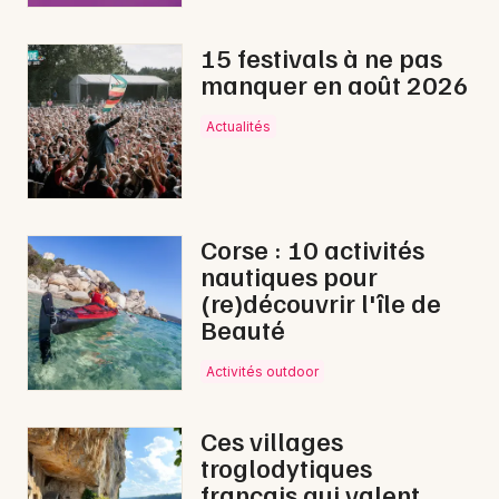
15 festivals à ne pas
Mon email
manquer en août 2026
Je m'abonne
Actualités
Corse : 10 activités
nautiques pour
(re)découvrir l'île de
Beauté
Activités outdoor
Ces villages
troglodytiques
français qui valent