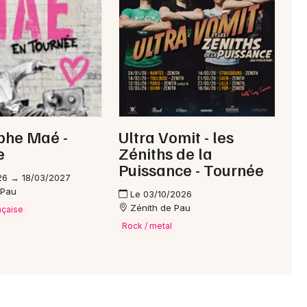
phe Maé -
Ultra Vomit - les
e
Zéniths de la
Puissance - Tournée
26 → 18/03/2027
 Pau
Le 03/10/2026
Zénith de Pau
nçaise
Rock / metal