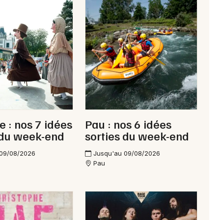
Choisir mes départements
64 - Pyrénées-Atlantiques
Mon email
Je m'abonne
 : nos 7 idées
Pau : nos 6 idées
 du week-end
sorties du week-end
 09/08/2026
Jusqu'au 09/08/2026
Pau