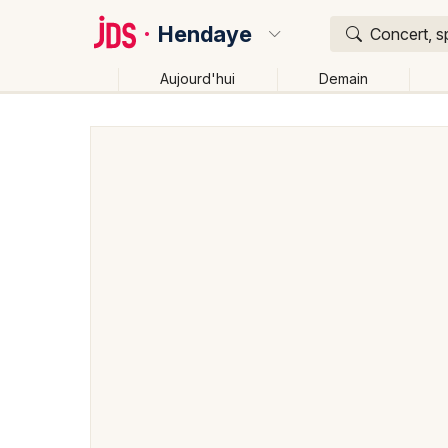
Hendaye
Concert, s
Aujourd'hui
Demain
Quoi ?
Où ?
Hendaye et alentours
Pyrénées-Atlantiques (64)
Près de moi
Changer de lieu