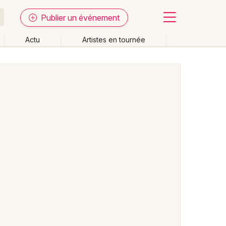
Publier un événement
Actu
Artistes en tournée
Fermer
Effacer les dates
week-end
Autre