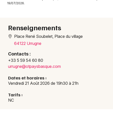
19/07/2026.
Concerts en Nouvelle-Aquitaine
Renseignements
Place René Soubelet, Place du village
Newsletter des sorties
64122 Urrugne
Artistes en tournée
Contacts :
+33 5 59 54 60 80
Actus à Hendaye
urrug
ne@ot
paysb
asque
.com
Magazine à Hendaye
Dates et horaires :
Vendredi 21 Août 2026 de 19h30 à 21h
Tarifs :
NC