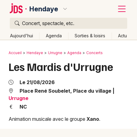
Hendaye
Concert, spectacle, etc.
Quoi ?
Fermer
Aujourd'hui
Agenda
Sorties & loisirs
Actu
Où ?
Retour
Publier un événement
Accueil
Hendaye
Urrugne
Agenda
Concerts
Hendaye et alentours
Pyrénées-Atlantiques (64)
Les Mardis d'Urrugne
Bordeaux
Aquitaine
Partout
Près de moi
Changer de lieu
Colmar
Quand ?
Le 21/08/2026
Effacer les dates
Lille
Grands événements
Place René Soubelet, Place du village
|
Aujourd'hui
Demain
Ce week-end
Autre
Urrugne
Lyon
Activité & Expérience
NC
Marseille
Animation musicale avec le groupe
Xano
.
Manifestations
Mulhouse
Foires & salons