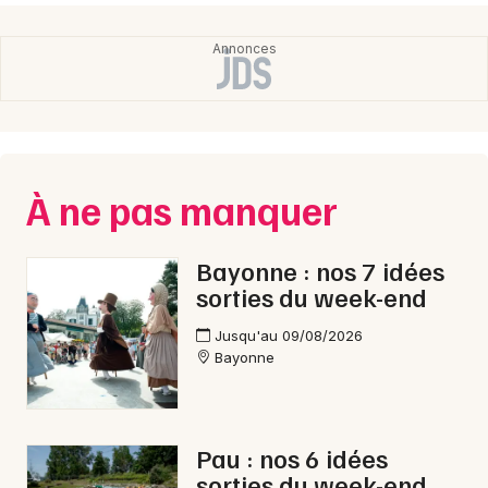
Choisir mes départements
64 - Pyrénées-Atlantiques
Mon email
À ne pas manquer
Je m'abonne
Bayonne : nos 7 idées
sorties du week-end
Jusqu'au 09/08/2026
Bayonne
Pau : nos 6 idées
sorties du week-end