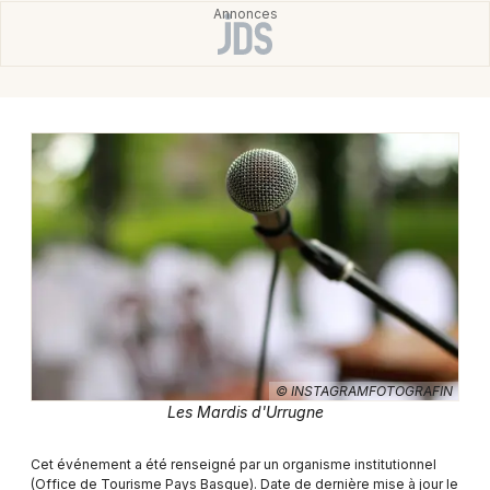
Montpellier
Spectacles
Nantes
Concerts
Nice
Paris
Sports
Strasbourg
Soirées
Toulouse
Sorties famille
Toutes les villes
Expos
Sorties & loisirs
© INSTAGRAMFOTOGRAFIN
Concerts dans les Pyrénées-Atlantiques
Les Mardis d'Urrugne
Concerts en Aquitaine
Cet événement a été renseigné par un organisme institutionnel
(Office de Tourisme Pays Basque). Date de dernière mise à jour le