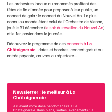
Les orchestres locaux ou renommés profitent des
fêtes de fin d'année pour proposer à leur public, un
concert de gala : le concert du Nouvel An. Le plus
connu au monde étant celui de l'Orchestre de Vienne,
joué le 31 décembre (
le soir du réveillon du Nouvel An
)
et le 1er janvier dans la journée.
Découvrez le programme de ces
concerts à
La
Châtaigneraie
: dates et horaires, concert gratuit ou
entrée payante, œuvres au répertoire...
Newsletter : le meilleur à La
Châtaigneraie
J-6 avant votre dose hebdomadaire à La
Châtaigneraie. Bons plans, sorties, événements : la