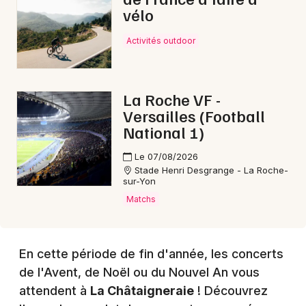
vélo
Choisir mes départements
85 - Vendée
Activités outdoor
Mon email
La Roche VF -
Versailles (Football
Je m'abonne
National 1)
Le 07/08/2026
Stade Henri Desgrange - La Roche-
sur-Yon
Matchs
En cette période de fin d'année, les concerts
de l'Avent, de Noël ou du Nouvel An vous
attendent à
La Châtaigneraie
! Découvrez