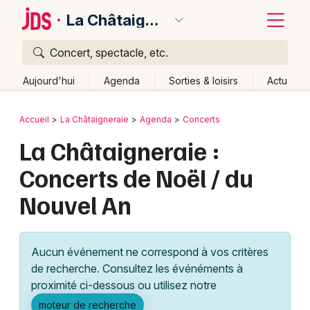
La Châtaigneraie
Concert, spectacle, etc.
Quoi ?
Fermer
Aujourd'hui
Agenda
Sorties & loisirs
Actu
Où ?
Retour
Publier un événement
Accueil
La Châtaigneraie
Agenda
Concerts
La Châtaigneraie et alentours
Vendée (85)
La Châtaigneraie :
Bordeaux
Pays de la Loire
Partout
Près de moi
Changer de lieu
Concerts de Noël / du
Colmar
Quand ?
Effacer les dates
Nouvel An
Lille
Grands événements
Aujourd'hui
Demain
Ce week-end
Autre
Lyon
Activité & Expérience
Aucun événement ne correspond à vos critères
Marseille
de recherche. Consultez les événéments à
Manifestations
proximité ci-dessous ou utilisez notre
Mulhouse
Foires & salons
moteur de recherche