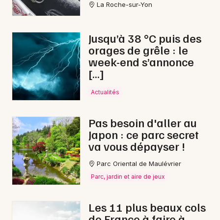
La Roche-sur-Yon
Jusqu’à 38 °C puis des
orages de grêle : le
Newsletter des sorties
week-end s’annonce
[…]
Artistes en tournée
Actualités
Actus à La Châtaigneraie
Magazine à La Châtaigneraie
Pas besoin d'aller au
Japon : ce parc secret
va vous dépayser !
Parc Oriental de Maulévrier
Parc, jardin et aire de jeux
Les 11 plus beaux cols
de France à faire à