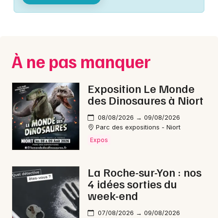
Montpellier
Spectacles
Nantes
Concerts
Nice
À ne pas manquer
Paris
Sports
Strasbourg
Exposition Le Monde
Soirées
des Dinosaures à Niort
Toulouse
Sorties famille
08/08/2026 → 09/08/2026
Toutes les villes
Parc des expositions - Niort
Expos
Expos
Sorties & loisirs
La Roche-sur-Yon : nos
4 idées sorties du
Concerts de Noël en Vendée
week-end
Concerts de Noël dans les Pays de la Loire
07/08/2026 → 09/08/2026