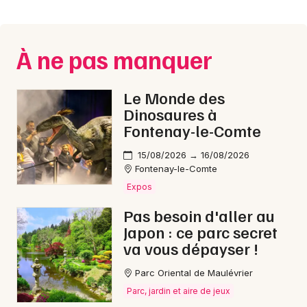
Montpellier
Spectacles
Nantes
À ne pas manquer
Concerts
Nice
Paris
Sports
Le Monde des
Dinosaures à
Strasbourg
Soirées
Fontenay-le-Comte
Toulouse
15/08/2026 → 16/08/2026
Sorties famille
Fontenay-le-Comte
Toutes les villes
Expos
Expos
Pas besoin d'aller au
Sorties & loisirs
Japon : ce parc secret
va vous dépayser !
Reggae en Vendée
Parc Oriental de Maulévrier
Reggae dans les Pays de la Loire
Parc, jardin et aire de jeux