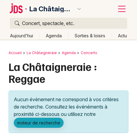
La Châtaigneraie
Concert, spectacle, etc.
Quoi ?
Fermer
Aujourd'hui
Agenda
Sorties & loisirs
Actu
Où ?
Retour
Publier un événement
Accueil
La Châtaigneraie
Agenda
Concerts
La Châtaigneraie et alentours
Vendée (85)
La Châtaigneraie :
Bordeaux
Pays de la Loire
Partout
Près de moi
Changer de lieu
Reggae
Colmar
Quand ?
Effacer les dates
Lille
Grands événements
Aujourd'hui
Demain
Ce week-end
Autre
Aucun événement ne correspond à vos critères
Lyon
Activité & Expérience
de recherche. Consultez les événéments à
proximité ci-dessous ou utilisez notre
Marseille
Manifestations
moteur de recherche
Mulhouse
Foires & salons