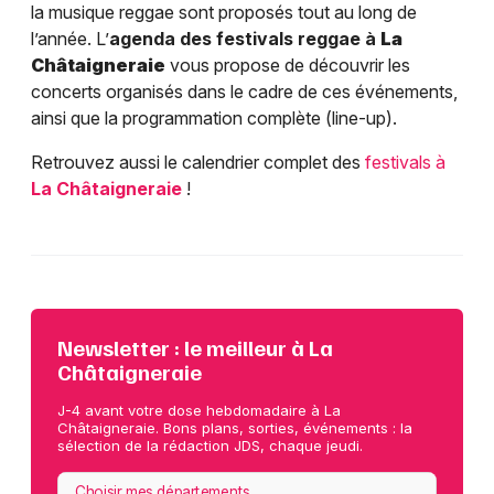
la musique reggae sont proposés tout au long de
l’année. L’
agenda des festivals reggae à
La
Châtaigneraie
vous propose de découvrir les
concerts organisés dans le cadre de ces événements,
ainsi que la programmation complète (line-up).
Retrouvez aussi le calendrier complet des
festivals à
La Châtaigneraie
!
Newsletter : le meilleur à La
Châtaigneraie
J-4 avant votre dose hebdomadaire à La
Châtaigneraie. Bons plans, sorties, événements : la
sélection de la rédaction JDS, chaque jeudi.
Choisir mes départements