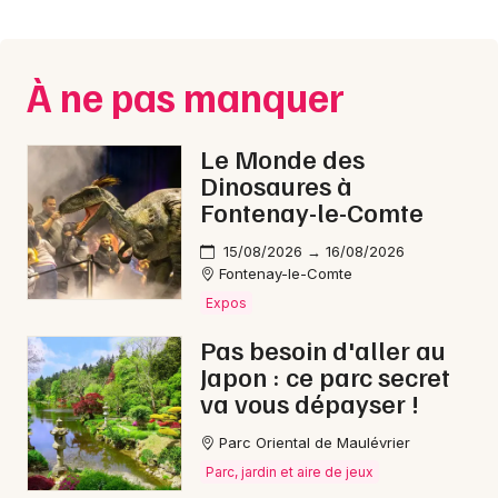
Montpellier
Spectacles
Nantes
À ne pas manquer
Concerts
Nice
Paris
Sports
Le Monde des
Dinosaures à
Strasbourg
Soirées
Fontenay-le-Comte
Toulouse
15/08/2026 → 16/08/2026
Sorties famille
Fontenay-le-Comte
Toutes les villes
Expos
Expos
Pas besoin d'aller au
Sorties & loisirs
Japon : ce parc secret
va vous dépayser !
Foires en Vendée
Parc Oriental de Maulévrier
Foires dans les Pays de la Loire
Parc, jardin et aire de jeux