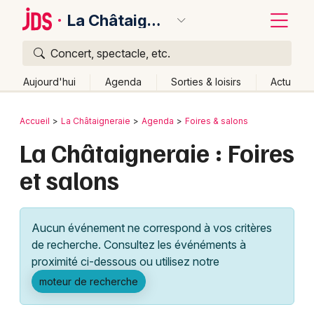
La Châtaigneraie
Concert, spectacle, etc.
Quoi ?
Fermer
Aujourd'hui
Agenda
Sorties & loisirs
Actu
Où ?
Retour
Publier un événement
Accueil
La Châtaigneraie
Agenda
Foires & salons
La Châtaigneraie et alentours
Vendée (85)
La Châtaigneraie : Foires
Bordeaux
Pays de la Loire
Partout
Près de moi
Changer de lieu
et salons
Colmar
Quand ?
Effacer les dates
Lille
Grands événements
Aujourd'hui
Demain
Ce week-end
Autre
Aucun événement ne correspond à vos critères
Lyon
Activité & Expérience
de recherche. Consultez les événéments à
proximité ci-dessous ou utilisez notre
Marseille
Manifestations
moteur de recherche
Mulhouse
Foires & salons