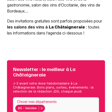
gastronomie, salon des vins d’Occitanie, des vins de
Bordeaux…
Des invitations gratuites sont parfois proposées pour
les salons des vins à
La Châtaigneraie
: toutes
les informations dans l’agenda ci-dessous !
Newsletter : le meilleur à La
Châtaigneraie
J-3 avant votre dose hebdomadaire à La
Châtaigneraie. Bons plans, sorties, événements : la
sélection de la rédaction JDS, chaque jeudi.
Choisir mes départements
85 - Vendée