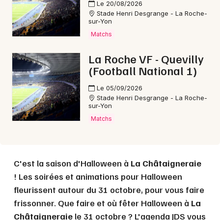
Le 20/08/2026
Choisir mes départements
Stade Henri Desgrange - La Roche-
sur-Yon
85 - Vendée
Matchs
La Roche VF - Quevilly
Mon email
(Football National 1)
Le 05/09/2026
Je m'abonne
Stade Henri Desgrange - La Roche-
sur-Yon
Matchs
C'est la saison d'Halloween à
La Châtaigneraie
! Les soirées et animations pour Halloween
fleurissent autour du 31 octobre, pour vous faire
frissonner. Que faire et où fêter Halloween à
La
Châtaigneraie
le 31 octobre ? L'agenda JDS vous