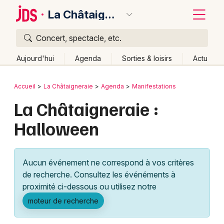
La Châtaigneraie
Concert, spectacle, etc.
Quoi ?
Fermer
Aujourd'hui
Agenda
Sorties & loisirs
Actu
Où ?
Retour
Publier un événement
Accueil
La Châtaigneraie
Agenda
Manifestations
La Châtaigneraie et alentours
Vendée (85)
La Châtaigneraie :
Bordeaux
Pays de la Loire
Partout
Près de moi
Changer de lieu
Halloween
Colmar
Quand ?
Effacer les dates
Lille
Grands événements
Aujourd'hui
Demain
Ce week-end
Autre
Aucun événement ne correspond à vos critères
Lyon
Activité & Expérience
de recherche. Consultez les événéments à
proximité ci-dessous ou utilisez notre
Marseille
Manifestations
moteur de recherche
Mulhouse
Foires & salons