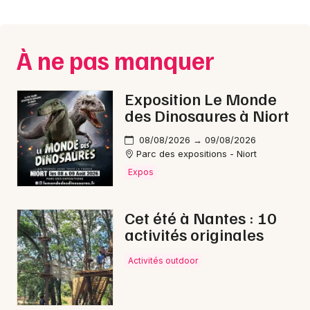
Montpellier
Spectacles
Nantes
À ne pas manquer
Concerts
Nice
Paris
Sports
Exposition Le Monde
des Dinosaures à Niort
Strasbourg
Soirées
08/08/2026 → 09/08/2026
Toulouse
Parc des expositions - Niort
Sorties famille
Expos
Toutes les villes
Expos
Cet été à Nantes : 10
Sorties & loisirs
activités originales
Halloween en Vendée
Activités outdoor
Halloween dans les Pays de la Loire