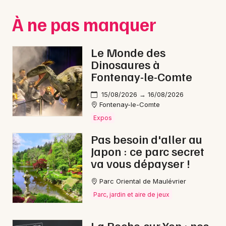
Montpellier
À ne pas manquer
Spectacles
Nantes
Concerts
Nice
Le Monde des
Dinosaures à
Paris
Sports
Fontenay-le-Comte
Strasbourg
Soirées
15/08/2026 → 16/08/2026
Fontenay-le-Comte
Toulouse
Sorties famille
Expos
Toutes les villes
Pas besoin d'aller au
Expos
Japon : ce parc secret
va vous dépayser !
Sorties & loisirs
Parc Oriental de Maulévrier
Jazz en Vendée
Parc, jardin et aire de jeux
Jazz dans les Pays de la Loire
La Roche-sur-Yon : nos