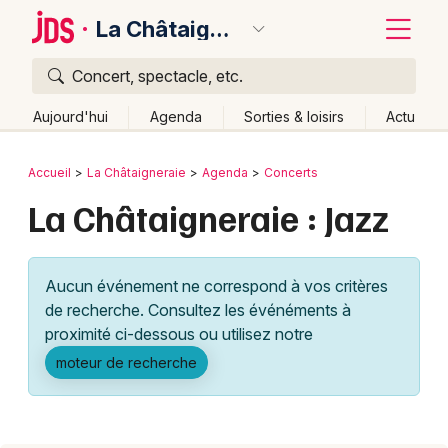
La Châtaigneraie
Concert, spectacle, etc.
Quoi ?
Fermer
Aujourd'hui
Agenda
Sorties & loisirs
Actu
Où ?
Retour
Publier un événement
Accueil
La Châtaigneraie
Agenda
Concerts
La Châtaigneraie et alentours
Vendée (85)
La Châtaigneraie : Jazz
Bordeaux
Pays de la Loire
Partout
Près de moi
Changer de lieu
Colmar
Quand ?
Effacer les dates
Aucun événement ne correspond à vos critères
Lille
Grands événements
Aujourd'hui
Demain
Ce week-end
Autre
de recherche. Consultez les événéments à
Lyon
proximité ci-dessous ou utilisez notre
Activité & Expérience
moteur de recherche
Marseille
Manifestations
Mulhouse
Foires & salons