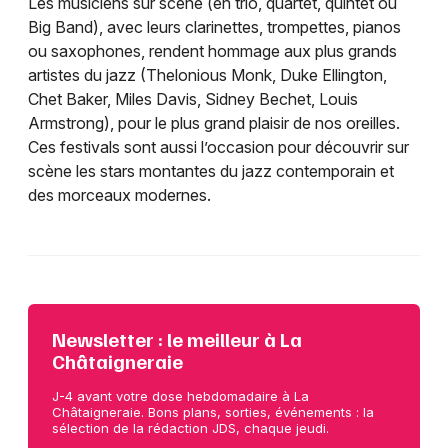
Les musiciens sur scène (en trio, quartet, quintet ou
Big Band), avec leurs clarinettes, trompettes, pianos
ou saxophones, rendent hommage aux plus grands
artistes du jazz (Thelonious Monk, Duke Ellington,
Chet Baker, Miles Davis, Sidney Bechet, Louis
Armstrong), pour le plus grand plaisir de nos oreilles.
Ces festivals sont aussi l’occasion pour découvrir sur
scène les stars montantes du jazz contemporain et
des morceaux modernes.
Newsletter : le meilleur à La
Châtaigneraie
J-4 avant votre dose hebdomadaire à La
Châtaigneraie. Bons plans, sorties, événements : la
sélection de la rédaction JDS, chaque jeudi.