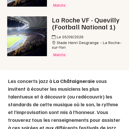
Matchs
Choisir mes départements
85 - Vendée
La Roche VF - Quevilly
(Football National 1)
Mon email
Le 05/09/2026
Stade Henri Desgrange - La Roche-
sur-Yon
Je m'abonne
Matchs
Les concerts jazz à
La Châtaigneraie
vous
invitent à écouter les musiciens les plus
talentueux et à découvrir (ou redécouvrir) les
standards de cette musique où le son, le rythme
et l’improvisation sont mis à l’honneur. Vous
trouverez tous les renseignements pour assister
à ces soirées et aux différents festivals de jazz