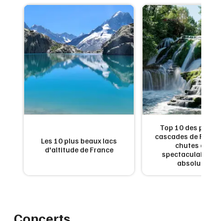
de
Top 10 des plus b
:
cascades de France
Les 10 plus beaux lacs
en
chutes d'eau
d'altitude de France
x
spectaculaires à 
absolument
Concerts