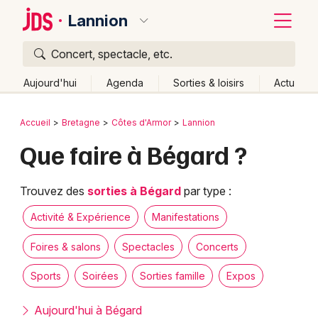
Lannion
Concert, spectacle, etc.
Quoi ?
Fermer
Aujourd'hui
Agenda
Sorties & loisirs
Actu
Où ?
Retour
Publier un événement
Accueil
Bretagne
Côtes d'Armor
Lannion
Lannion et alentours
Côtes d'Armor (22)
Bretagne
Que faire à Bégard ?
Bordeaux
Partout
Près de moi
Changer de lieu
Colmar
Quand ?
Trouvez des
sorties à Bégard
par type :
Effacer les dates
Lille
Grands événements
Aujourd'hui
Demain
Ce week-end
Autre
Activité & Expérience
Manifestations
Lyon
Activité & Expérience
Foires & salons
Spectacles
Concerts
Marseille
Sports
Soirées
Sorties famille
Expos
Manifestations
Mulhouse
Aujourd'hui à Bégard
Foires & salons