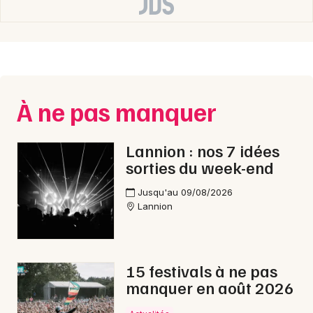
Newsletter des sorties
Artistes en tournée
À ne pas manquer
Actus à Lannion
Lannion : nos 7 idées
sorties du week-end
Magazine à Lannion
Jusqu'au 09/08/2026
Lannion
15 festivals à ne pas
manquer en août 2026