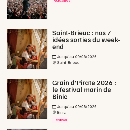
Actualités
Choisir mes départements
22 - Côtes d'Armor
Mon email
Saint-Brieuc : nos 7
idées sorties du week-
end
Je m'abonne
Jusqu'au 09/08/2026
Saint-Brieuc
Grain d'Pirate 2026 :
le festival marin de
Binic
Jusqu'au 09/08/2026
Binic
Festival