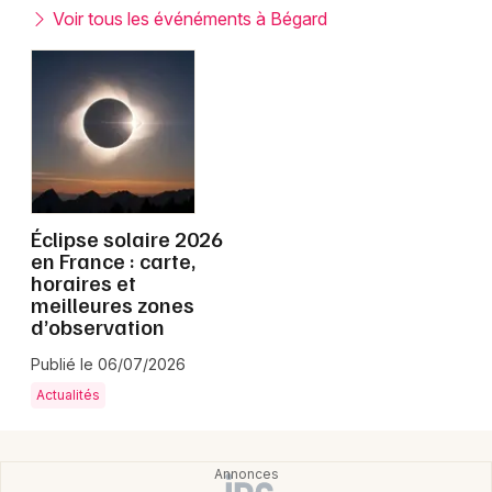
Montpellier
Voir tous les événéments à Bégard
Spectacles
Nantes
Concerts
Nice
Paris
Sports
Strasbourg
Soirées
Toulouse
Éclipse solaire 2026
Sorties famille
en France : carte,
horaires et
Toutes les villes
meilleures zones
Expos
d’observation
Sorties & loisirs
Publié le 06/07/2026
Actualités
Côtes d'Armor
Bretagne