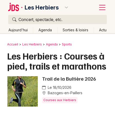
Les Herbiers
Concert, spectacle, etc.
Quoi ?
Fermer
Aujourd'hui
Agenda
Sorties & loisirs
Actu
Où ?
Retour
Publier un événement
Accueil
Les Herbiers
Agenda
Sports
Les Herbiers et alentours
Vendée (85)
Les Herbiers : Courses à
Bordeaux
Pays de la Loire
Partout
Près de moi
Changer de lieu
pied, trails et marathons
Colmar
Quand ?
Effacer les dates
Lille
Grands événements
Aujourd'hui
Demain
Ce week-end
Autre
Trail de la Bultière 2026
Lyon
Le 18/10/2026
Activité & Expérience
Bazoges-en-Paillers
Marseille
Manifestations
Courses aux Herbiers
Mulhouse
Foires & salons