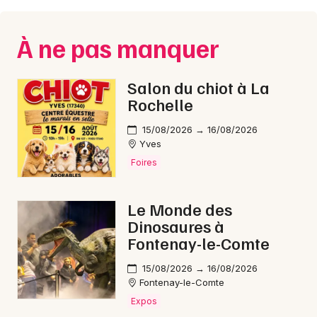
Montpellier
Spectacles
Nantes
À ne pas manquer
Concerts
Nice
Salon du chiot à La
Paris
Sports
Rochelle
Strasbourg
Soirées
15/08/2026 → 16/08/2026
Yves
Toulouse
Sorties famille
Foires
Toutes les villes
Expos
Le Monde des
Dinosaures à
Sorties & loisirs
Fontenay-le-Comte
Courses en Vendée
15/08/2026 → 16/08/2026
Fontenay-le-Comte
Courses dans les Pays de la Loire
Expos