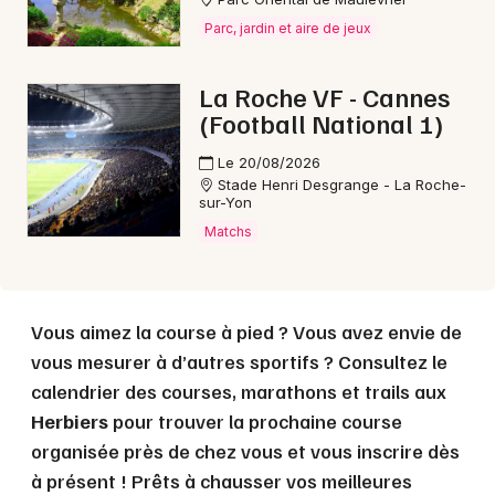
Parc, jardin et aire de jeux
Choisir mes départements
85 - Vendée
La Roche VF - Cannes
(Football National 1)
Mon email
Le 20/08/2026
Stade Henri Desgrange - La Roche-
Je m'abonne
sur-Yon
Matchs
Vous aimez la course à pied ? Vous avez envie de
vous mesurer à d’autres sportifs ? Consultez le
calendrier des courses, marathons et trails aux
Herbiers
pour trouver la prochaine course
organisée près de chez vous et vous inscrire dès
à présent ! Prêts à chausser vos meilleures