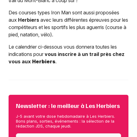
trail du Mont-Blanc à coup sûr !
Des courses types Iron Man sont aussi proposées
aux
Herbiers
avec leurs différentes épreuves pour les
compétiteurs et les sportifs les plus aguerris (course à
pied, natation, vélo).
Le calendrier ci-dessous vous donnera toutes les
indications pour
vous inscrire à un trail près chez
vous aux
Herbiers
.
Newsletter : le meilleur à Les Herbiers
J-5 avant votre dose hebdomadaire à Les Herbiers.
Bons plans, sorties, événements : la sélection de la
rédaction JDS, chaque jeudi.