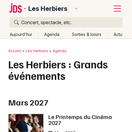
Les Herbiers
Concert, spectacle, etc.
Quoi ?
Fermer
Aujourd'hui
Agenda
Sorties & loisirs
Actu
Où ?
Retour
Publier un événement
Accueil
Les Herbiers
Agenda
Les Herbiers et alentours
Vendée (85)
Les Herbiers : Grands
Bordeaux
Pays de la Loire
Partout
Près de moi
Changer de lieu
événements
Colmar
Quand ?
Effacer les dates
Lille
Grands événements
Aujourd'hui
Demain
Ce week-end
Autre
Lyon
Mars 2027
Activité & Expérience
Marseille
Manifestations
Le Printemps du Cinéma
2027
Mulhouse
Foires & salons