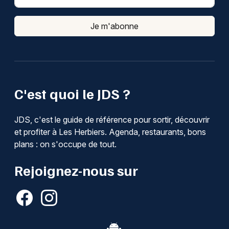
Choisir mes départements
Je m'abonne
85 - Vendée
Mon email
C'est quoi le JDS ?
Je m'abonne
JDS, c'est le guide de référence pour sortir, découvrir
et profiter à Les Herbiers. Agenda, restaurants, bons
plans : on s'occupe de tout.
Rejoignez-nous sur