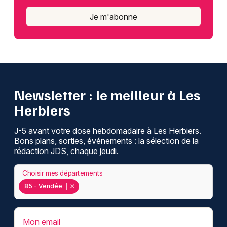
Je m'abonne
Newsletter des sorties
Artistes en tournée
Newsletter : le meilleur à Les
Actus aux Herbiers
Herbiers
Magazine aux Herbiers
J-5 avant votre dose hebdomadaire à Les Herbiers.
Bons plans, sorties, événements : la sélection de la
rédaction JDS, chaque jeudi.
Choisir mes départements
85 - Vendée
Mon email