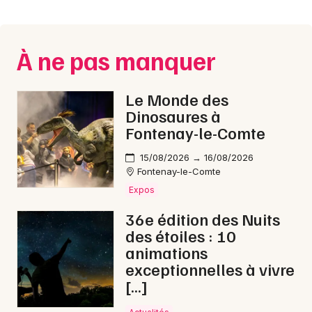
Montpellier
Spectacles
Nantes
À ne pas manquer
Concerts
Nice
Paris
Sports
Le Monde des
Dinosaures à
Strasbourg
Soirées
Fontenay-le-Comte
Toulouse
15/08/2026 → 16/08/2026
Sorties famille
Fontenay-le-Comte
Toutes les villes
Expos
Expos
36e édition des Nuits
Sorties & loisirs
des étoiles : 10
animations
Fête de la musique en Vendée
exceptionnelles à vivre
[…]
Fête de la musique dans les Pays de la Loire