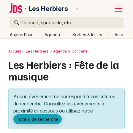
Les Herbiers
Concert, spectacle, etc.
Quoi ?
Fermer
Aujourd'hui
Agenda
Sorties & loisirs
Actu
Où ?
Retour
Publier un événement
Accueil
Les Herbiers
Agenda
Concerts
Les Herbiers et alentours
Vendée (85)
Les Herbiers : Fête de la
Bordeaux
Pays de la Loire
Partout
Près de moi
Changer de lieu
musique
Colmar
Quand ?
Effacer les dates
Lille
Grands événements
Aujourd'hui
Demain
Ce week-end
Autre
Aucun événement ne correspond à vos critères
Lyon
Activité & Expérience
de recherche. Consultez les événéments à
proximité ci-dessous ou utilisez notre
Marseille
Manifestations
moteur de recherche
Mulhouse
Foires & salons