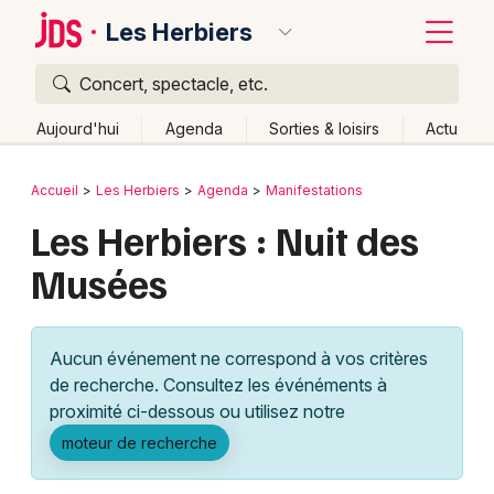
Les Herbiers
Concert, spectacle, etc.
Quoi ?
Fermer
Aujourd'hui
Agenda
Sorties & loisirs
Actu
Où ?
Retour
Publier un événement
Accueil
Les Herbiers
Agenda
Manifestations
Les Herbiers et alentours
Vendée (85)
Les Herbiers : Nuit des
Bordeaux
Pays de la Loire
Partout
Près de moi
Changer de lieu
Musées
Colmar
Quand ?
Effacer les dates
Lille
Grands événements
Aujourd'hui
Demain
Ce week-end
Autre
Aucun événement ne correspond à vos critères
Lyon
Activité & Expérience
de recherche. Consultez les événéments à
proximité ci-dessous ou utilisez notre
Marseille
Manifestations
moteur de recherche
Mulhouse
Foires & salons