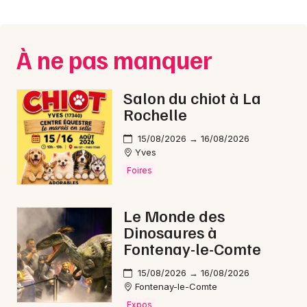
Montpellier
Spectacles
Nantes
À ne pas manquer
Concerts
Nice
Paris
Sports
Salon du chiot à La
Rochelle
Strasbourg
Soirées
15/08/2026 → 16/08/2026
Toulouse
Yves
Sorties famille
Foires
Toutes les villes
Expos
Le Monde des
Sorties & loisirs
Dinosaures à
Fontenay-le-Comte
Nuit des Musées en Vendée
15/08/2026 → 16/08/2026
Fontenay-le-Comte
Nuit des Musées dans les Pays de la Loire
Expos