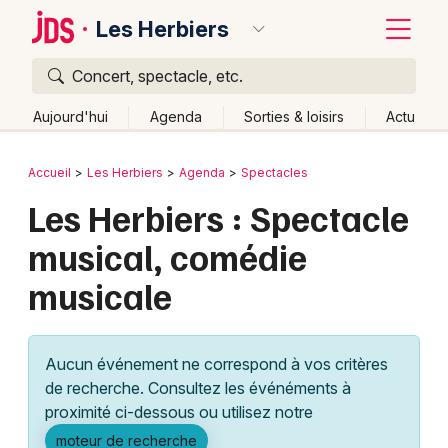
Les Herbiers
Concert, spectacle, etc.
Quoi ?
Fermer
Aujourd'hui
Agenda
Sorties & loisirs
Actu
Où ?
Retour
Publier un événement
Accueil
Les Herbiers
Agenda
Spectacles
Les Herbiers et alentours
Vendée (85)
Les Herbiers : Spectacle
Bordeaux
Pays de la Loire
Partout
Près de moi
Changer de lieu
musical, comédie
Colmar
Quand ?
Effacer les dates
musicale
Lille
Grands événements
Aujourd'hui
Demain
Ce week-end
Autre
Lyon
Activité & Expérience
Aucun événement ne correspond à vos critères
Marseille
de recherche. Consultez les événéments à
Manifestations
proximité ci-dessous ou utilisez notre
Mulhouse
Foires & salons
moteur de recherche