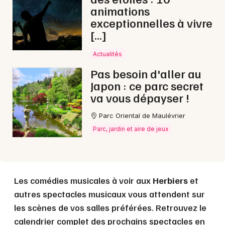
animations
Choisir mes départements
exceptionnelles à vivre
85 - Vendée
[…]
Actualités
Mon email
Pas besoin d'aller au
Japon : ce parc secret
Je m'abonne
va vous dépayser !
Parc Oriental de Maulévrier
Parc, jardin et aire de jeux
Les comédies musicales à voir aux
Herbiers
et
autres spectacles musicaux vous attendent sur
les scènes de vos salles préférées. Retrouvez le
calendrier complet des prochains spectacles en