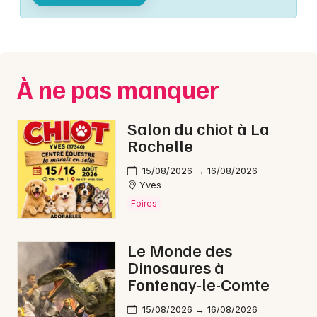
Montpellier
Spectacles
Nantes
Concerts
Nice
À ne pas manquer
Paris
Sports
Strasbourg
Salon du chiot à La
Soirées
Rochelle
Toulouse
Sorties famille
15/08/2026 → 16/08/2026
Toutes les villes
Yves
Expos
Foires
Sorties & loisirs
Le Monde des
Dinosaures à
Spectacle musical en Vendée
Fontenay-le-Comte
Spectacle musical dans les Pays de la Loire
15/08/2026 → 16/08/2026