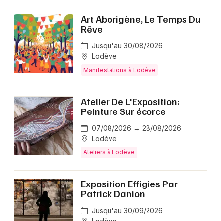
Art Aborigène, Le Temps Du
Rêve
Choisir mes départements
34 - Hérault
Jusqu'au 30/08/2026
Lodève
Manifestations à Lodève
Mon email
Atelier De L'Exposition:
Je m'abonne
Peinture Sur écorce
07/08/2026 → 28/08/2026
Lodève
Ateliers à Lodève
Exposition Effigies Par
Patrick Danion
Jusqu'au 30/09/2026
Lodève