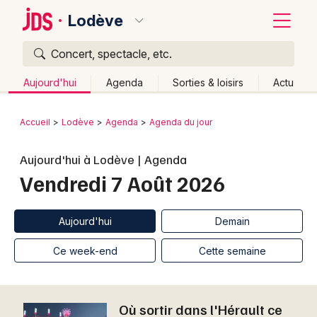
Lodève
Concert, spectacle, etc.
Quoi ?
Fermer
Aujourd'hui
Agenda
Sorties & loisirs
Actu
Où ?
Retour
Publier un événement
Accueil
Lodève
Agenda
Agenda du jour
Lodève et alentours
Hérault (34)
Bordeaux
Aujourd'hui à Lodève | Agenda
Languedoc-Roussillon
Partout
Près de moi
Vendredi 7 Août 2026
Changer de lieu
Colmar
Quand ?
Effacer les dates
Lille
Grands événements
Aujourd'hui
Demain
Aujourd'hui
Demain
Ce week-end
Autre
Lyon
Activité & Expérience
Ce week-end
Cette semaine
Marseille
Manifestations
Mulhouse
Où sortir dans l'Hérault ce
Foires & salons