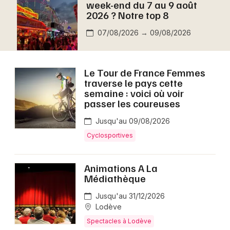
week-end du 7 au 9 août
Montpellier
2026 ? Notre top 8
Spectacles
Nantes
07/08/2026 → 09/08/2026
Concerts
Nice
Paris
Sports
Le Tour de France Femmes
traverse le pays cette
Strasbourg
semaine : voici où voir
Soirées
passer les coureuses
Toulouse
Sorties famille
Jusqu'au 09/08/2026
Toutes les villes
Cyclosportives
Expos
Animations A La
Sorties & loisirs
Médiathèque
Aujourd'hui dans l' Hérault
Jusqu'au 31/12/2026
Lodève
Aujourd'hui en Languedoc-Roussillon
Spectacles à Lodève