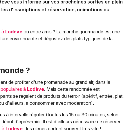
dève
vous informe sur vos prochaines sorties en plein
tés d'inscriptions et réservation, animations au
e à
Lodève
ou entre amis ? La marche gourmande est une
ture environnante et dégustez des plats typiques de la
rmande ?
ent de profiter d'une promenade au grand air, dans la
populaires à
Lodève
. Mais cette randonnée est
s se régalent de produits du terroir (apéritif, entrée, plat,
n ou d'ailleurs, à consommer avec modération).
s à intervalle régulier (toutes les 15 ou 30 minutes, selon
 début d'après-midi. Il est d'ailleurs nécessaire de réserver
s à
Lodève
: les places partent souvent très vite !