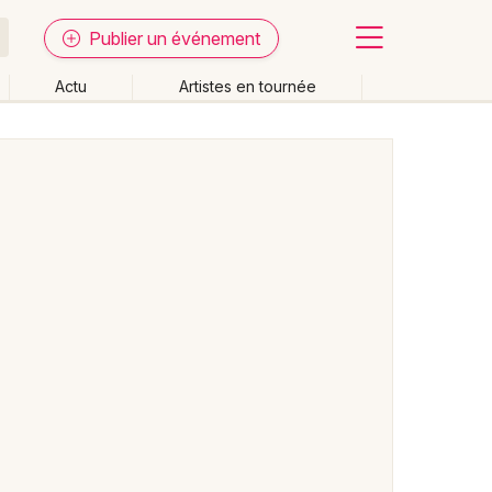
Publier un événement
Actu
Artistes en tournée
Fermer
Effacer les dates
week-end
Autre