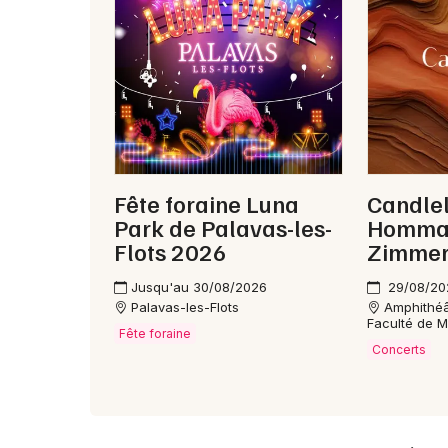
Fête foraine Luna
Candlel
Park de Palavas-les-
Hommag
Flots 2026
Zimme
Jusqu'au 30/08/2026
29/08/20
Palavas-les-Flots
Amphithéâ
Faculté de M
Fête foraine
Concerts