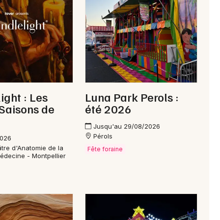
Marche gourmande en Occitanie
Newsletter des sorties
Artistes en tournée
ight : Les
Luna Park Perols :
Saisons de
été 2026
Actus à Lodève
Jusqu'au 29/08/2026
Magazine à Lodève
Pérols
2026
tre d'Anatomie de la
Fête foraine
édecine - Montpellier