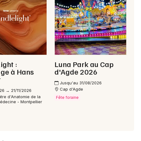
Choisir mes départements
34 - Hérault
Mon email
ight :
Luna Park au Cap
e à Hans
d'Agde 2026
Je m'abonne
r
Jusqu'au 31/08/2026
Cap d'Agde
26 → 21/11/2026
tre d'Anatomie de la
Fête foraine
édecine - Montpellier