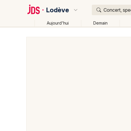
Lodève
Concert, spec
Aujourd'hui
Demain
Quoi ?
Où ?
Lodève et alentours
Hérault (34)
Languedoc-Rous
Près de moi
Changer de lieu