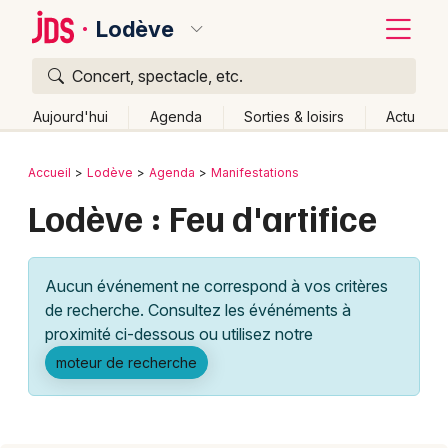
Lodève
Concert, spectacle, etc.
Quoi ?
Fermer
Aujourd'hui
Agenda
Sorties & loisirs
Actu
Où ?
Retour
Publier un événement
Accueil
Lodève
Agenda
Manifestations
Lodève et alentours
Hérault (34)
Lodève : Feu d'artifice
Bordeaux
Languedoc-Roussillon
Partout
Près de moi
Changer de lieu
Colmar
Aucun événement ne correspond à vos critères
Quand ?
Effacer les dates
Lille
Grands événements
de recherche. Consultez les événéments à
Aujourd'hui
Demain
Ce week-end
Autre
Lyon
proximité ci-dessous ou utilisez notre
Activité & Expérience
moteur de recherche
Marseille
Manifestations
Mulhouse
Foires & salons