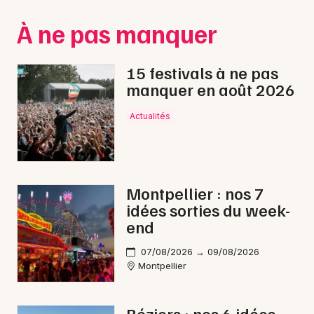
Montpellier
À ne pas manquer
Spectacles
Nantes
Concerts
Nice
15 festivals à ne pas
manquer en août 2026
Paris
Sports
Actualités
Strasbourg
Soirées
Toulouse
Sorties famille
Toutes les villes
Montpellier : nos 7
Expos
idées sorties du week-
end
Sorties & loisirs
07/08/2026 → 09/08/2026
Feu d'artifice dans l' Hérault
Montpellier
Feu d'artifice en Languedoc-Roussillon
Béziers : nos 6 idées