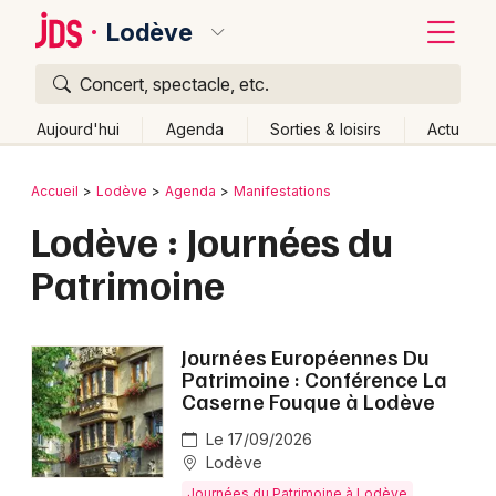
Lodève
Concert, spectacle, etc.
Quoi ?
Fermer
Aujourd'hui
Agenda
Sorties & loisirs
Actu
Où ?
Retour
Publier un événement
Accueil
Lodève
Agenda
Manifestations
Lodève et alentours
Hérault (34)
Lodève : Journées du
Bordeaux
Languedoc-Roussillon
Partout
Près de moi
Patrimoine
Changer de lieu
Colmar
Quand ?
Effacer les dates
Lille
Grands événements
Journées Européennes Du
Aujourd'hui
Demain
Ce week-end
Autre
Lyon
Patrimoine : Conférence La
Activité & Expérience
Caserne Fouque à Lodève
Marseille
Manifestations
Le 17/09/2026
Mulhouse
Lodève
Foires & salons
Journées du Patrimoine à Lodève