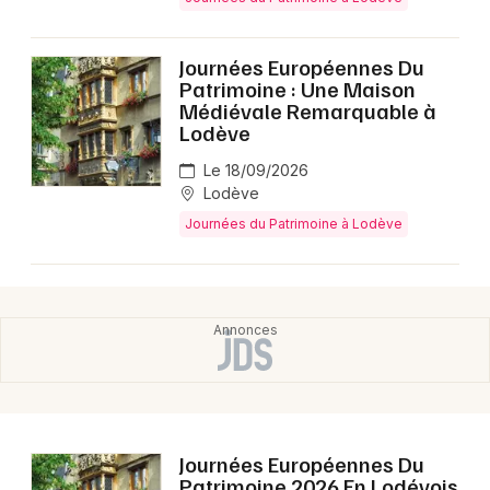
Montpellier
Spectacles
Nantes
Journées Européennes Du
Patrimoine : Une Maison
Concerts
Nice
Médiévale Remarquable à
Lodève
Paris
Sports
Le 18/09/2026
Strasbourg
Lodève
Soirées
Journées du Patrimoine à Lodève
Toulouse
Sorties famille
Toutes les villes
Expos
Sorties & loisirs
Journées du Patrimoine dans l' Hérault
Journées Européennes Du
Journées du Patrimoine en Languedoc-
Patrimoine 2026 En Lodévois