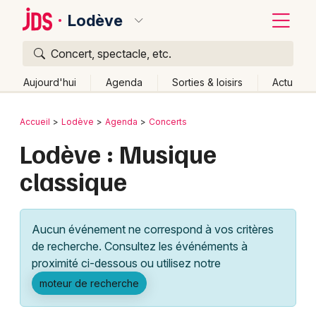
Lodève
Concert, spectacle, etc.
Quoi ?
Fermer
Aujourd'hui
Agenda
Sorties & loisirs
Actu
Où ?
Retour
Publier un événement
Accueil
Lodève
Agenda
Concerts
Lodève et alentours
Hérault (34)
Lodève : Musique
Bordeaux
Languedoc-Roussillon
Partout
Près de moi
classique
Changer de lieu
Colmar
Quand ?
Effacer les dates
Lille
Grands événements
Aujourd'hui
Demain
Ce week-end
Autre
Aucun événement ne correspond à vos critères
Lyon
Activité & Expérience
de recherche. Consultez les événéments à
proximité ci-dessous ou utilisez notre
Marseille
Manifestations
moteur de recherche
Mulhouse
Foires & salons