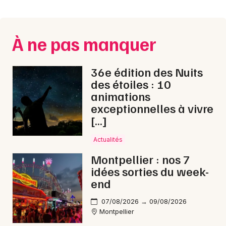
Montpellier
Spectacles
Nantes
À ne pas manquer
Concerts
Nice
Paris
Sports
36e édition des Nuits
des étoiles : 10
Strasbourg
Soirées
animations
exceptionnelles à vivre
Toulouse
Sorties famille
[…]
Toutes les villes
Actualités
Expos
Montpellier : nos 7
Sorties & loisirs
idées sorties du week-
end
Musique classique dans l' Hérault
07/08/2026 → 09/08/2026
Montpellier
Musique classique en Languedoc-Roussillon