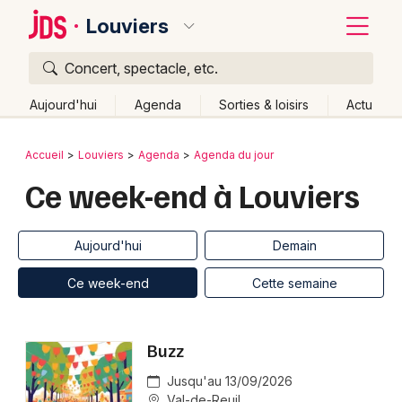
Louviers
Concert, spectacle, etc.
Quoi ?
Fermer
Aujourd'hui
Agenda
Sorties & loisirs
Actu
Où ?
Retour
Publier un événement
Accueil
Louviers
Agenda
Agenda du jour
Louviers et alentours
Eure (27)
Haute-Normandie
Ce week-end à Louviers
Bordeaux
Partout
Près de moi
Changer de lieu
Colmar
Quand ?
Effacer les dates
Aujourd'hui
Demain
Lille
Grands événements
Aujourd'hui
Demain
Ce week-end
Autre
Ce week-end
Cette semaine
Lyon
Activité & Expérience
Marseille
Buzz
Manifestations
Mulhouse
Jusqu'au 13/09/2026
Foires & salons
Val-de-Reuil