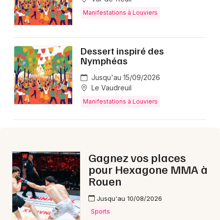
Montpellier
Manifestations à Louviers
Spectacles
Nantes
Concerts
Nice
Dessert inspiré des
Nymphéas
Paris
Sports
Jusqu'au 15/09/2026
Strasbourg
Le Vaudreuil
Soirées
Manifestations à Louviers
Toulouse
Sorties famille
Toutes les villes
Expos
Gagnez vos places
Sorties & loisirs
pour Hexagone MMA à
Rouen
Ce week-end dans l' Eure
Jusqu'au 10/08/2026
Ce week-end en Haute-Normandie
Sports