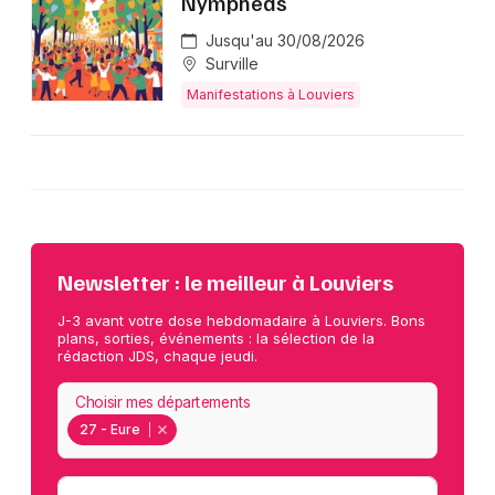
Nymphéas
Jusqu'au 30/08/2026
Choisir mes départements
Surville
27 - Eure
Manifestations à Louviers
Mon email
Je m'abonne
Newsletter : le meilleur à Louviers
J-3 avant votre dose hebdomadaire à Louviers. Bons
plans, sorties, événements : la sélection de la
rédaction JDS, chaque jeudi.
Choisir mes départements
27 - Eure