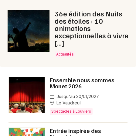
Ce week-end en Normandie
36e édition des Nuits
des étoiles : 10
animations
exceptionnelles à vivre
[…]
Newsletter des sorties
Actualités
Artistes en tournée
Actus à Louviers
Ensemble nous sommes
Monet 2026
Magazine à Louviers
Jusqu'au 30/01/2027
Le Vaudreuil
Spectacles à Louviers
Entrée inspirée des