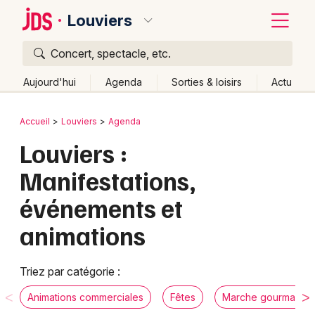
Louviers
Concert, spectacle, etc.
Quoi ?
Fermer
Aujourd'hui
Agenda
Sorties & loisirs
Actu
Où ?
Retour
Publier un événement
Accueil
Louviers
Agenda
Louviers et alentours
Eure (27)
Haute-Normandie
Louviers :
Bordeaux
Partout
Près de moi
Changer de lieu
Manifestations,
Colmar
Quand ?
Effacer les dates
événements et
Lille
Grands événements
Aujourd'hui
Demain
Ce week-end
Autre
animations
Lyon
Activité & Expérience
Marseille
Triez par catégorie :
Manifestations
Mulhouse
Animations commerciales
Fêtes
Marche gourmande
Foires & salons