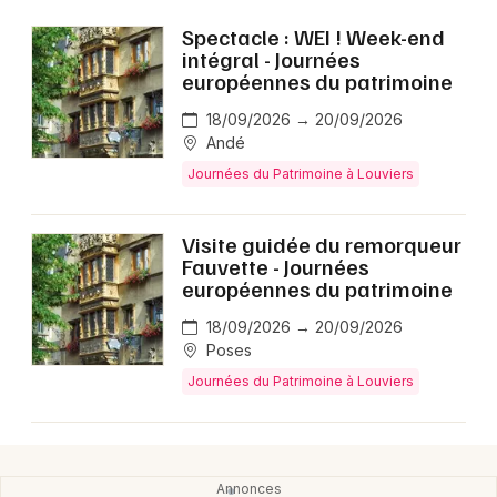
Montpellier
Spectacle : WEI ! Week-end
Spectacles
Nantes
intégral - Journées
européennes du patrimoine
Concerts
Nice
18/09/2026 → 20/09/2026
Andé
Paris
Sports
Journées du Patrimoine à Louviers
Strasbourg
Soirées
Toulouse
Visite guidée du remorqueur
Sorties famille
Fauvette - Journées
Toutes les villes
européennes du patrimoine
Expos
18/09/2026 → 20/09/2026
Poses
Sorties & loisirs
Journées du Patrimoine à Louviers
Manifestations dans l' Eure
Manifestations en Haute-Normandie