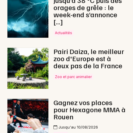
Jusqu’à 38 °C puis des
orages de grêle : le
Nature en Normandie
week-end s’annonce
[…]
Actualités
Newsletter des sorties
Pairi Daiza, le meilleur
zoo d'Europe est à
Artistes en tournée
deux pas de la France
Actus à Louviers
Zoo et parc animalier
Magazine à Louviers
Gagnez vos places
pour Hexagone MMA à
Rouen
Jusqu'au 10/08/2026