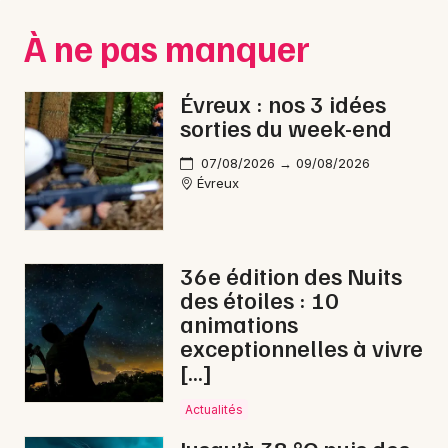
Montpellier
À ne pas manquer
Spectacles
Nantes
Concerts
Nice
Évreux : nos 3 idées
sorties du week-end
Paris
Sports
07/08/2026 → 09/08/2026
Strasbourg
Soirées
Évreux
Toulouse
Sorties famille
Toutes les villes
36e édition des Nuits
Expos
des étoiles : 10
animations
Sorties & loisirs
exceptionnelles à vivre
[…]
Nature dans l' Eure
Actualités
Nature en Haute-Normandie