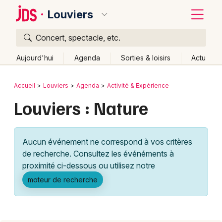
Louviers
Concert, spectacle, etc.
Quoi ?
Fermer
Aujourd'hui
Agenda
Sorties & loisirs
Actu
Où ?
Retour
Publier un événement
Accueil
Louviers
Agenda
Activité & Expérience
Louviers et alentours
Eure (27)
Haute-Normandie
Louviers : Nature
Bordeaux
Partout
Près de moi
Changer de lieu
Colmar
Quand ?
Effacer les dates
Aucun événement ne correspond à vos critères
Lille
Grands événements
Aujourd'hui
Demain
Ce week-end
Autre
de recherche. Consultez les événéments à
Lyon
proximité ci-dessous ou utilisez notre
Activité & Expérience
moteur de recherche
Marseille
Manifestations
Mulhouse
Foires & salons