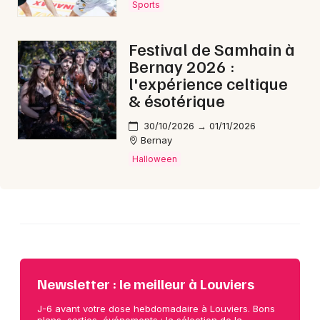
Sports
Choisir mes départements
Festival de Samhain à
27 - Eure
Bernay 2026 :
l'expérience celtique
& ésotérique
Mon email
30/10/2026 → 01/11/2026
Bernay
Je m'abonne
Halloween
Newsletter : le meilleur à Louviers
J-6 avant votre dose hebdomadaire à Louviers. Bons