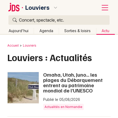
Louviers
Concert, spectacle, etc.
Quoi ?
Fermer
Aujourd'hui
Agenda
Sorties & loisirs
Actu
Où ?
Retour
Publier un événement
Accueil
Louviers
Louviers et alentours
Eure (27)
Haute-Normandie
Louviers : Actualités
Bordeaux
Partout
Près de moi
Changer de lieu
Colmar
Quand ?
Effacer les dates
Omaha, Utah, Juno… les
Lille
Grands événements
plages du Débarquement
Aujourd'hui
Demain
Ce week-end
Autre
entrent au patrimoine
Lyon
mondial de l’UNESCO
Activité & Expérience
Marseille
Publié le 05/08/2026
Manifestations
Actualités en Normandie
Mulhouse
Foires & salons