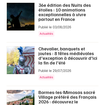
Montpellier
36e édition des Nuits des
étoiles : 10 animations
Spectacles
Nantes
exceptionnelles à vivre
partout en France
Concerts
Nice
Publié le 03/08/2026
Paris
Sports
Actualités
Strasbourg
Soirées
Chevalier, banquets et
Toulouse
joutes : 8 fêtes médiévales
Sorties famille
d'exception à découvrir d'ici
Toutes les villes
la fin de l'été
Expos
Publié le 29/07/2026
Sorties & loisirs
Actualités
Actualités dans l' Eure
Bormes-les-Mimosas sacré
Village préféré des Français
Actualités en Haute-Normandie
2026 : découvrez le