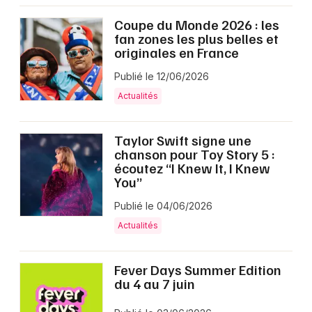
Coupe du Monde 2026 : les
fan zones les plus belles et
Choisir mes départements
originales en France
27 - Eure
Publié le 12/06/2026
Actualités
Mon email
Taylor Swift signe une
Je m'abonne
chanson pour Toy Story 5 :
écoutez “I Knew It, I Knew
You”
Publié le 04/06/2026
Actualités
Fever Days Summer Edition
du 4 au 7 juin