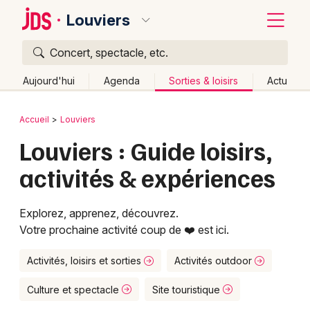
Louviers
Concert, spectacle, etc.
Quoi ?
Fermer
Aujourd'hui
Agenda
Sorties & loisirs
Actu
Où ?
Retour
Publier un événement
Accueil
Louviers
Louviers et alentours
Eure (27)
Haute-Normandie
Louviers : Guide loisirs,
Bordeaux
Partout
Près de moi
Changer de lieu
activités & expériences
Colmar
Quand ?
Effacer les dates
Lille
Grands événements
Aujourd'hui
Demain
Ce week-end
Autre
Explorez, apprenez, découvrez.
Votre prochaine activité coup de ❤️ est ici.
Lyon
Activité & Expérience
Marseille
Activités, loisirs et sorties
Activités outdoor
Manifestations
Mulhouse
Culture et spectacle
Site touristique
Foires & salons