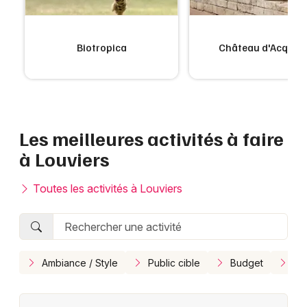
Choisir mes départements
Biotropica
Château d'Acquig
27 - Eure
Mon email
Les meilleures activités à faire
Je m'abonne
à Louviers
Toutes les activités à Louviers
Ambiance / Style
Public cible
Budget
En