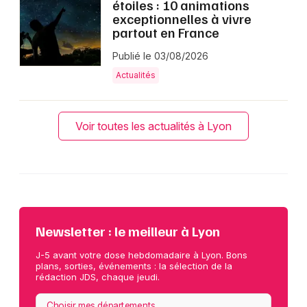
étoiles : 10 animations
exceptionnelles à vivre
partout en France
Publié le 03/08/2026
Actualités
Voir toutes les actualités à Lyon
Newsletter : le meilleur à Lyon
J-5 avant votre dose hebdomadaire à Lyon. Bons
plans, sorties, événements : la sélection de la
rédaction JDS, chaque jeudi.
Choisir mes départements