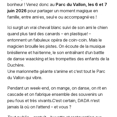
bonheur ! Venez donc au
Parc du Vallon, les 6 et 7
Festival en Auvergne-Rhône-Alpes
juin 2026
pour partager un moment magique en
famille, entre ami·es, seul·e ou accompagné·es !
Ici surgit un vrai cheval blanc suivi de son ami le chien
quand plus tard des canards – en plastique! –
Newsletter des sorties
entonnent un fabuleux opéra de coin-coin. Mais le
magicien brouille les pistes. On écoute de la musique
Artistes en tournée
brésilienne et haïtienne, le son entraînant d’un battle
de danse waacking et les trompettes des enfants de la
Actus à Lyon
Duchère.
Une marionnette géante s’anime et c’est tout le Parc
Magazine à Lyon
du Vallon qui vibre.
Pendant un week-end, on mange, on danse, on rit en
cascade et on fabrique ensemble des souvenirs un
peu fous et très vivants.C’est certain, DADA n’est
jamais là où on l’attend – et vous ?