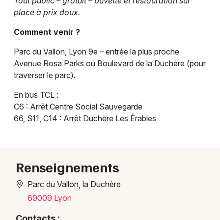
Tout public – gratuit – buvette et restauration sur
place à prix doux.
Choisir mes départements
Comment venir ?
69 - Rhône
Parc du Vallon, Lyon 9e – entrée la plus proche
Avenue Rosa Parks ou Boulevard de la Duchère (pour
Mon email
traverser le parc).
En bus TCL :
Je m'abonne
C6 : Arrêt Centre Social Sauvegarde
66, S11, C14 : Arrêt Duchère Les Érables
Renseignements
Parc du Vallon, la Duchère
69009 Lyon
Contacts :