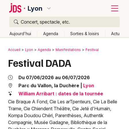
Lyon
Concert, spectacle, etc.
Quoi ?
Fermer
Aujourd'hui
Agenda
Sorties & loisirs
Actu
Où ?
Retour
Publier un événement
Accueil
Lyon
Agenda
Manifestations
Festival
Lyon et alentours
Rhône (69)
Rhône-Alpes
Partout
Festival DADA
Bordeaux
Près de moi
Changer de lieu
Colmar
Quand ?
Du 07/06/2026 au 06/07/2026
Effacer les dates
Lille
Grands événements
Parc du Vallon, la Duchère
|
Lyon
Aujourd'hui
Demain
Ce week-end
Autre
William Arribart : dates de la tournée
Lyon
Activité & Expérience
Cie Braque A Fond, Cie Les arTpenteurs, Cie La Belle
Marseille
Trame, Cie Chiendent Théâtre, Cie Jeté d'Humain,
Manifestations
Kompa Doudou Chéri, Parenthèses, Authentik
Mulhouse
Compagnie, Musée Gadagne, Bibliothèque de la
Foires & salons