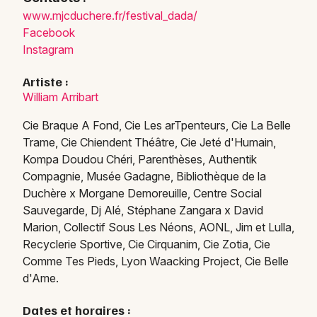
www.m
jcduc
here.
fr/fe
stiva
l_dad
a/
Facebook
Instagram
Artiste :
William Arribart
Cie Braque A Fond, Cie Les arTpenteurs, Cie La Belle
Trame, Cie Chiendent Théâtre, Cie Jeté d'Humain,
Kompa Doudou Chéri, Parenthèses, Authentik
Compagnie, Musée Gadagne, Bibliothèque de la
Duchère x Morgane Demoreuille, Centre Social
Sauvegarde, Dj Alé, Stéphane Zangara x David
Marion, Collectif Sous Les Néons, AONL, Jim et Lulla,
Recyclerie Sportive, Cie Cirquanim, Cie Zotia, Cie
Comme Tes Pieds, Lyon Waacking Project, Cie Belle
d'Ame.
Dates et horaires :