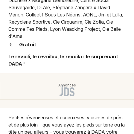
Duchère x Morgane Demoreuille, Centre Social
Montpellier
Sauvegarde, Dj Alé, Stéphane Zangara x David
Spectacles
Marion, Collectif Sous Les Néons, AONL, Jim et Lulla,
Nantes
Recyclerie Sportive, Cie Cirquanim, Cie Zotia, Cie
Concerts
Nice
Comme Tes Pieds, Lyon Waacking Project, Cie Belle
d'Ame.
Paris
Sports
Gratuit
Strasbourg
Soirées
Le revoili, le revoiloù, le revoilà : le surprenant
DADA !
Toulouse
Sorties famille
Toutes les villes
Expos
Sorties & loisirs
Festival dans le Rhône
Petit·es rêveur·euses et curieux·ses, voisin·es de près
et de plus loin – que vous ayez les pieds sur terre ou la
Festival en Rhône-Alpes
tête un peu ailleurs – vous trouverez à DADA votre