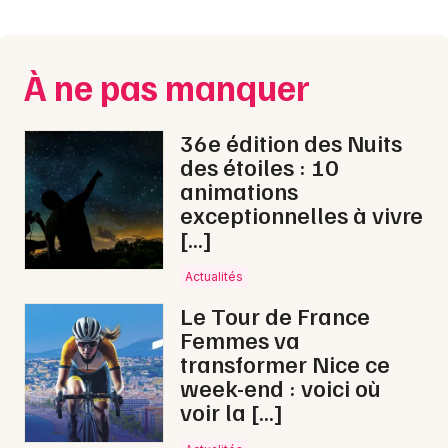
Montpellier
Spectacles
Nantes
À ne pas manquer
Concerts
Nice
Paris
Sports
36e édition des Nuits
des étoiles : 10
Strasbourg
Soirées
animations
exceptionnelles à vivre
Toulouse
Sorties famille
[…]
Toutes les villes
Actualités
Expos
Le Tour de France
Sorties & loisirs
Femmes va
transformer Nice ce
Matchs dans les Alpes de Hautes-Provence
week-end : voici où
voir la […]
Matchs en Provence-Alpes-Côte-d'Azur