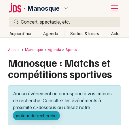
Manosque
Concert, spectacle, etc.
Quoi ?
Fermer
Aujourd'hui
Agenda
Sorties & loisirs
Actu
Où ?
Retour
Publier un événement
Accueil
Manosque
Agenda
Sports
Manosque et alentours
Manosque : Matchs et
Bordeaux
Alpes de Hautes-Provence (04)
compétitions sportives
Colmar
Provence-Alpes-Côte-d'Azur
Partout
Près de moi
Changer de lieu
Lille
Grands événements
Quand ?
Effacer les dates
Aucun événement ne correspond à vos critères
Lyon
Activité & Expérience
de recherche. Consultez les événéments à
Aujourd'hui
Demain
Ce week-end
Autre
proximité ci-dessous ou utilisez notre
Marseille
Manifestations
moteur de recherche
Mulhouse
Foires & salons