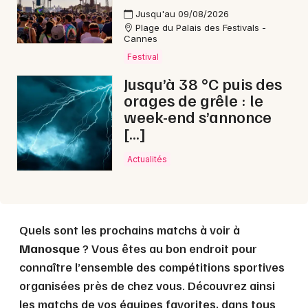
Choisir mes départements
Jusqu'au 09/08/2026
04 - Alpes de Hautes-Provence
Plage du Palais des Festivals -
Cannes
Festival
Mon email
Jusqu’à 38 °C puis des
orages de grêle : le
Je m'abonne
week-end s’annonce
[…]
Actualités
Quels sont les prochains matchs à voir à
Manosque
? Vous êtes au bon endroit pour
connaître l’ensemble des compétitions sportives
organisées près de chez vous. Découvrez ainsi
les matchs de vos équipes favorites, dans tous