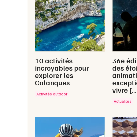
10 activités
36e édi
incroyables pour
des étoi
explorer les
animat
Calanques
excepti
vivre […
Activités outdoor
Actualités