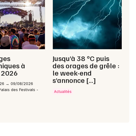
Choisir mes départements
04 - Alpes de Hautes-Provence
Mon email
ges
Jusqu’à 38 °C puis
niques à
des orages de grêle :
Je m'abonne
 2026
le week-end
s’annonce […]
26 → 09/08/2026
alais des Festivals -
Actualités