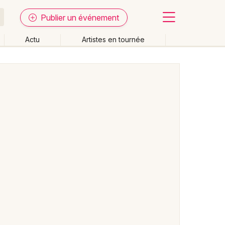
Publier un événement
Actu
Artistes en tournée
Fermer
Effacer les dates
week-end
Autre