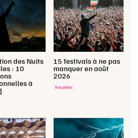
Newsletter des sorties
Artistes en tournée
tion des Nuits
15 festivals à ne pas
Actus à Manosque
les : 10
manquer en août
ions
2026
Magazine à Manosque
onnelles à
Actualités
]