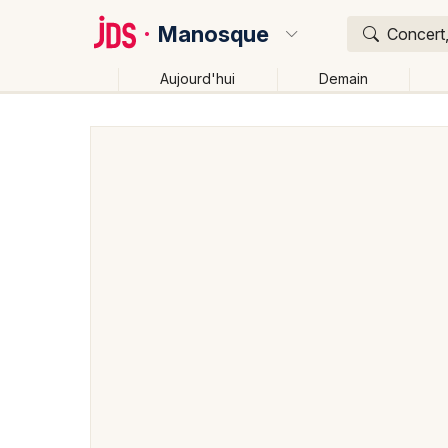
Manosque
Concert,
Aujourd'hui
Demain
Quoi ?
Où ?
Manosque et alentours
Alpes de Hautes-Provence 
Provence-Alpes-Côte-d'Azur
Partout
Près de mo