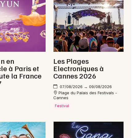
Newsletter des sorties
Artistes en tournée
un en
Les Plages
Actus à Manosque
le à Paris et
Electroniques à
ute la France
Cannes 2026
Magazine à Manosque
7
07/08/2026 → 09/08/2026
Plage du Palais des Festivals -
Cannes
Festival