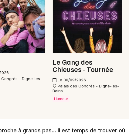
Choisir mes départements
04 - Alpes de Hautes-Provence
Mon email
Le Gang des
Je m'abonne
Chieuses - Tournée
/2026
s Congrès - Digne-les-
Le 30/09/2026
Palais des Congrès - Digne-les-
Bains
Humour
roche à grands pas... Il est temps de trouver où