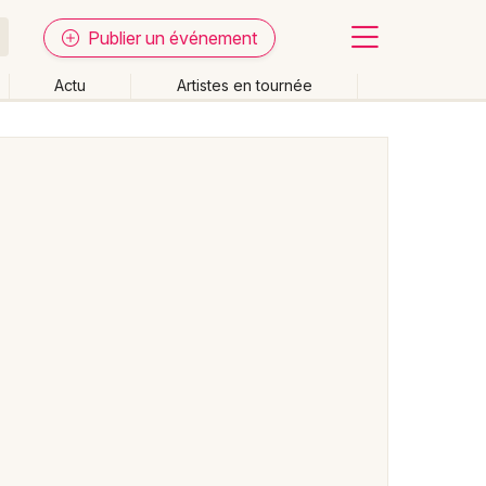
Publier un événement
Actu
Artistes en tournée
Fermer
Effacer les dates
week-end
Autre