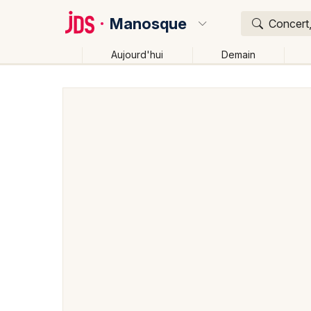
Manosque
Concert,
Aujourd'hui
Demain
Quoi ?
Où ?
Manosque et alentours
Alpes de Hautes-Provence 
Provence-Alpes-Côte-d'Azur
Partout
Près de mo