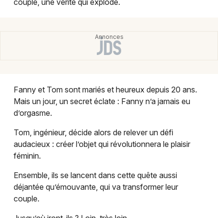
couple, une vérité qui explode.
Montpellier
Spectacles
Nantes
Concerts
Nice
Paris
Sports
Strasbourg
Fanny et Tom sont mariés et heureux depuis 20 ans.
Soirées
Mais un jour, un secret éclate : Fanny n’a jamais eu
Toulouse
d’orgasme.
Sorties famille
Toutes les villes
Tom, ingénieur, décide alors de relever un défi
Expos
audacieux : créer l’objet qui révolutionnera le plaisir
féminin.
Sorties & loisirs
Ensemble, ils se lancent dans cette quête aussi
Cinéma dans les Bouches du Rhône
déjantée qu’émouvante, qui va transformer leur
couple.
Cinéma en Provence-Alpes-Côte-d'Azur