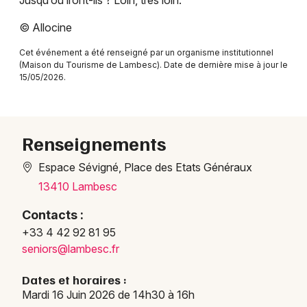
Jusqu’où iront-ils ? Loin, très loin.
© Allocine
Cet événement a été renseigné par un organisme institutionnel
(Maison du Tourisme de Lambesc). Date de dernière mise à jour le
Newsletter des sorties
15/05/2026.
Artistes en tournée
Actus à Marseille
Renseignements
Magazine à Marseille
Espace Sévigné, Place des Etats Généraux
13410 Lambesc
Contacts :
+33 4 42 92 81 95
seniors@lambesc.fr
Dates et horaires :
Mardi 16 Juin 2026 de 14h30 à 16h