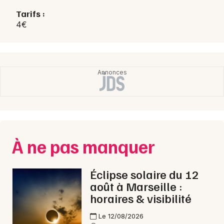
Choisir mes départements
Tarifs :
13 - Bouches du Rhône
4€
Mon email
Je m'abonne
À ne pas manquer
Éclipse solaire du 12
août à Marseille :
horaires & visibilité
Le 12/08/2026