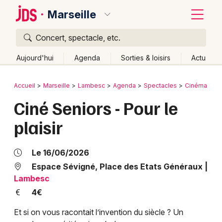
Marseille
Concert, spectacle, etc.
Quoi ?
Fermer
Aujourd'hui
Agenda
Sorties & loisirs
Actu
Où ?
Retour
Publier un événement
Accueil
Marseille
Lambesc
Agenda
Spectacles
Cinéma
Marseille et alentours
Bouches du Rhône (13)
Ciné Seniors - Pour le
Bordeaux
Provence-Alpes-Côte-d'Azur
Partout
Près de moi
plaisir
Changer de lieu
Colmar
Quand ?
Effacer les dates
Lille
Grands événements
Le 16/06/2026
Aujourd'hui
Demain
Ce week-end
Autre
Lyon
Espace Sévigné, Place des Etats Généraux
|
Activité & Expérience
Lambesc
Marseille
4€
Manifestations
Mulhouse
Et si on vous racontait l’invention du siècle ? Un
Foires & salons