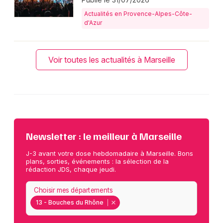
Actualités en Provence-Alpes-Côte-
d'Azur
Voir toutes les actualités à Marseille
Newsletter : le meilleur à Marseille
J-3 avant votre dose hebdomadaire à Marseille. Bons
plans, sorties, événements : la sélection de la
rédaction JDS, chaque jeudi.
Choisir mes départements
13 - Bouches du Rhône