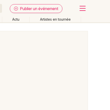
Publier un événement
Actu
Artistes en tournée
Fermer
Effacer les dates
week-end
Autre