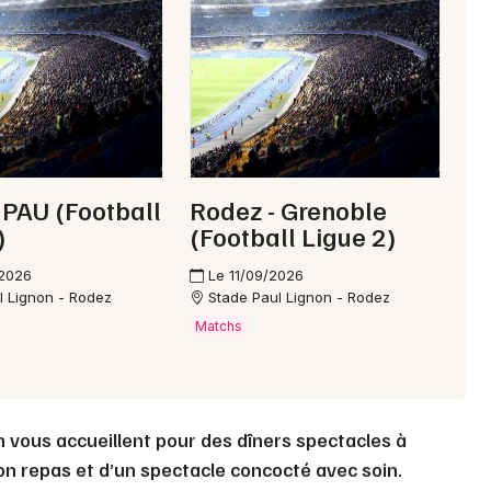
Choisir mes départements
12 - Aveyron
Mon email
Je m'abonne
 PAU (Football
Rodez - Grenoble
)
(Football Ligue 2)
/2026
Le 11/09/2026
l Lignon - Rodez
Stade Paul Lignon - Rodez
Matchs
n vous accueillent pour des dîners spectacles à
on repas et d’un spectacle concocté avec soin.