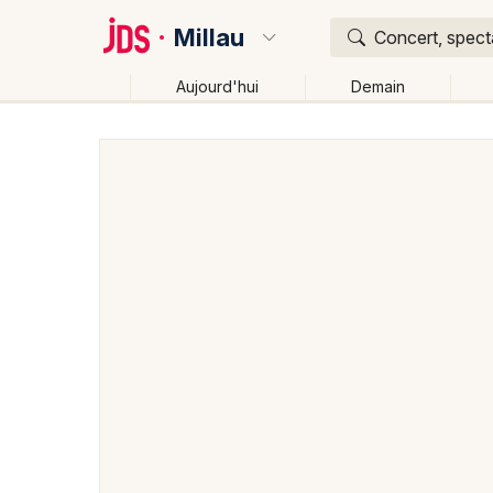
Millau
Concert, specta
Aujourd'hui
Demain
Quoi ?
Où ?
Millau et alentours
Aveyron (12)
Midi-Pyrénées
Changer de lieu