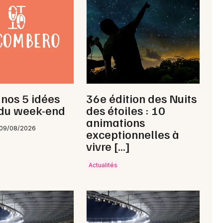
Newsletter des sorties
Artistes en tournée
 nos 5 idées
36e édition des Nuits
Actus à Millau
 du week-end
des étoiles : 10
animations
Magazine à Millau
 09/08/2026
exceptionnelles à
vivre […]
Actualités