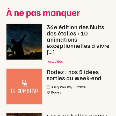
Montpellier
À ne pas manquer
Spectacles
Nantes
Concerts
Nice
36e édition des Nuits
des étoiles : 10
Paris
Sports
animations
exceptionnelles à vivre
Strasbourg
Soirées
[…]
Toulouse
Sorties famille
Actualités
Toutes les villes
Rodez : nos 5 idées
Expos
sorties du week-end
Sorties & loisirs
Jusqu'au 09/08/2026
Rodez
Nuit des Musées en Aveyron
Nuit des Musées en Midi-Pyrénées