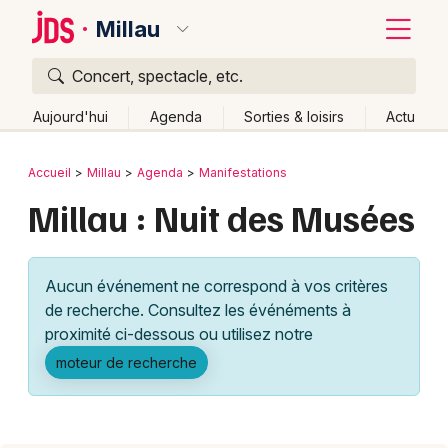
Millau
Concert, spectacle, etc.
Quoi ?
Fermer
Aujourd'hui
Agenda
Sorties & loisirs
Actu
Où ?
Retour
Publier un événement
Accueil
Millau
Agenda
Manifestations
Millau et alentours
Aveyron (12)
Midi-Pyrénées
Millau : Nuit des Musées
Bordeaux
Partout
Près de moi
Changer de lieu
Colmar
Quand ?
Effacer les dates
Aucun événement ne correspond à vos critères
Lille
Grands événements
Aujourd'hui
Demain
Ce week-end
Autre
de recherche. Consultez les événéments à
Lyon
proximité ci-dessous ou utilisez notre
Activité & Expérience
moteur de recherche
Marseille
Manifestations
Mulhouse
Foires & salons