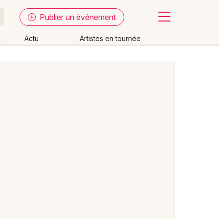
Publier un événement
Actu
Artistes en tournée
Fermer
Effacer les dates
week-end
Autre