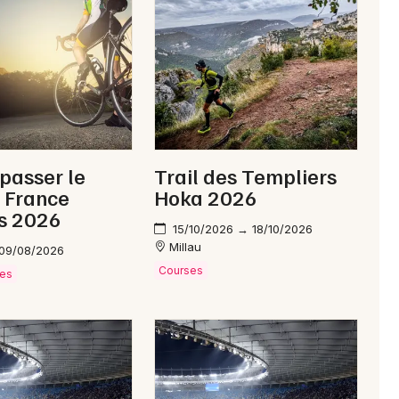
Newsletter des sorties
Artistes en tournée
 passer le
Trail des Templiers
Actus à Millau
 France
Hoka 2026
s 2026
Magazine à Millau
15/10/2026 → 18/10/2026
Millau
 09/08/2026
Courses
ves