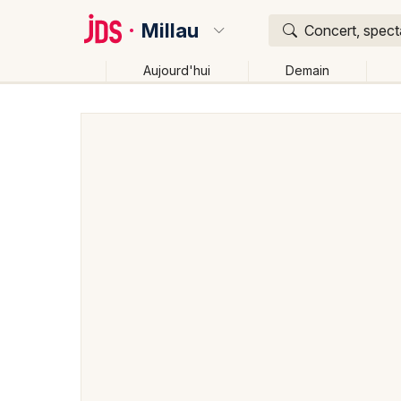
Millau
Concert, specta
Aujourd'hui
Demain
Quoi ?
Où ?
Millau et alentours
Aveyron (12)
Midi-Pyrénées
Changer de lieu