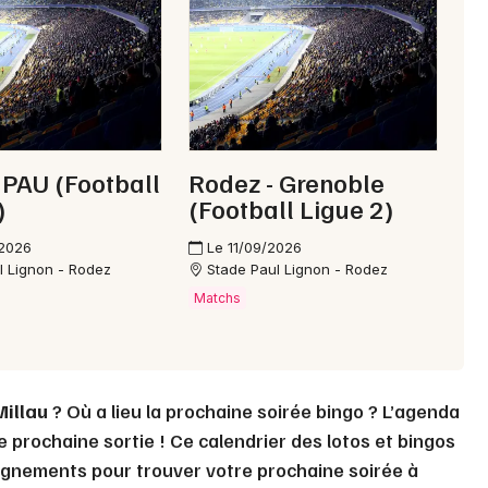
Choisir mes départements
12 - Aveyron
Mon email
 PAU (Football
Rodez - Grenoble
)
(Football Ligue 2)
Je m'abonne
/2026
Le 11/09/2026
l Lignon - Rodez
Stade Paul Lignon - Rodez
Matchs
Millau
? Où a lieu la prochaine soirée bingo ? L’agenda
 prochaine sortie ! Ce calendrier des lotos et bingos
ignements pour trouver votre prochaine soirée à