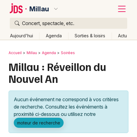
Millau
Concert, spectacle, etc.
Quoi ?
Fermer
Aujourd'hui
Agenda
Sorties & loisirs
Actu
Où ?
Retour
Publier un événement
Accueil
Millau
Agenda
Soirées
Millau et alentours
Aveyron (12)
Midi-Pyrénées
Millau : Réveillon du
Bordeaux
Partout
Près de moi
Changer de lieu
Nouvel An
Colmar
Quand ?
Effacer les dates
Lille
Grands événements
Aujourd'hui
Demain
Ce week-end
Autre
Aucun événement ne correspond à vos critères
Lyon
Activité & Expérience
de recherche. Consultez les événéments à
proximité ci-dessous ou utilisez notre
Marseille
Manifestations
moteur de recherche
Mulhouse
Foires & salons