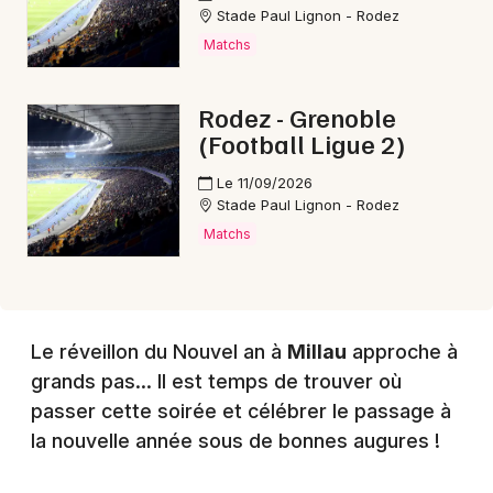
Stade Paul Lignon - Rodez
Matchs
Choisir mes départements
12 - Aveyron
Rodez - Grenoble
(Football Ligue 2)
Mon email
Le 11/09/2026
Stade Paul Lignon - Rodez
Je m'abonne
Matchs
Le réveillon du Nouvel an à
Millau
approche à
grands pas... Il est temps de trouver où
passer cette soirée et célébrer le passage à
la nouvelle année sous de bonnes augures !