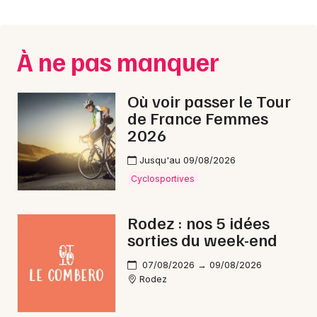
Montpellier
Spectacles
Nantes
À ne pas manquer
Concerts
Nice
Paris
Sports
Où voir passer le Tour
de France Femmes
Strasbourg
Soirées
2026
Toulouse
Jusqu'au 09/08/2026
Sorties famille
Toutes les villes
Cyclosportives
Expos
Rodez : nos 5 idées
Sorties & loisirs
sorties du week-end
Nouvel An en Aveyron
07/08/2026 → 09/08/2026
Rodez
Nouvel An en Midi-Pyrénées