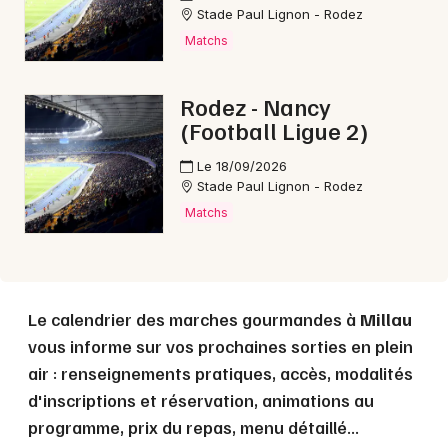
Stade Paul Lignon - Rodez
Matchs
Choisir mes départements
12 - Aveyron
Rodez - Nancy
(Football Ligue 2)
Mon email
Le 18/09/2026
Stade Paul Lignon - Rodez
Je m'abonne
Matchs
Le calendrier des marches gourmandes à
Millau
vous informe sur vos prochaines sorties en plein
air : renseignements pratiques, accès, modalités
d'inscriptions et réservation, animations au
programme, prix du repas, menu détaillé...