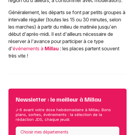
région ou d'ailleurs, à consommer avec modération).
Généralement, les départs se font par petits groupes à
intervalle régulier (toutes les 15 ou 30 minutes, selon
les marches) à partir du milieu de matinée jusqu'en
début d'après-midi. Il est d'ailleurs nécessaire de
réserver à l'avance pour participer à ce type
d'
événements à
Millau
: les places partent souvent
très vite !
Newsletter : le meilleur à Millau
J-6 avant votre dose hebdomadaire à Millau. Bons
plans, sorties, événements : la sélection de la
rédaction JDS, chaque jeudi.
Choisir mes départements