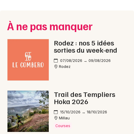
Montpellier
Spectacles
Nantes
À ne pas manquer
Concerts
Nice
Paris
Sports
Rodez : nos 5 idées
sorties du week-end
Strasbourg
Soirées
07/08/2026 → 09/08/2026
Toulouse
Rodez
Sorties famille
Toutes les villes
Expos
Trail des Templiers
Sorties & loisirs
Hoka 2026
Marche gourmande en Aveyron
15/10/2026 → 18/10/2026
Millau
Courses
Marche gourmande en Midi-Pyrénées