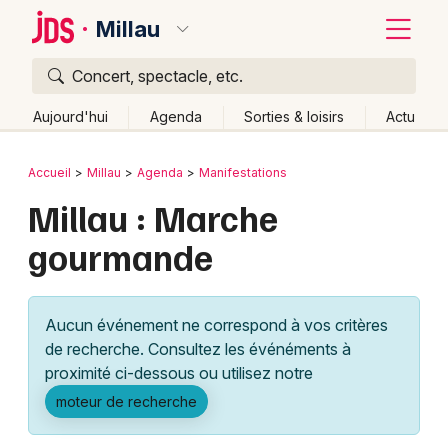
Millau
Concert, spectacle, etc.
Quoi ?
Fermer
Aujourd'hui
Agenda
Sorties & loisirs
Actu
Où ?
Retour
Publier un événement
Accueil
Millau
Agenda
Manifestations
Millau et alentours
Aveyron (12)
Midi-Pyrénées
Millau : Marche
Bordeaux
Partout
Près de moi
Changer de lieu
gourmande
Colmar
Quand ?
Effacer les dates
Lille
Grands événements
Aujourd'hui
Demain
Ce week-end
Autre
Aucun événement ne correspond à vos critères
Lyon
Activité & Expérience
de recherche. Consultez les événéments à
proximité ci-dessous ou utilisez notre
Marseille
Manifestations
moteur de recherche
Mulhouse
Foires & salons