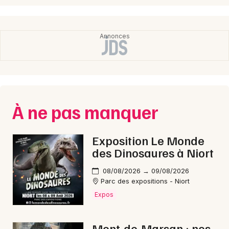
Choisir mes départements
40 - Landes
Mon email
À ne pas manquer
Je m'abonne
Exposition Le Monde
des Dinosaures à Niort
08/08/2026 → 09/08/2026
Parc des expositions - Niort
Expos
Mont-de-Marsan : nos