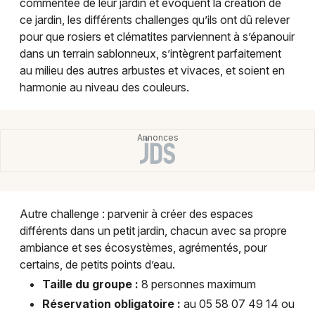
commentée de leur jardin et évoquent la création de
Montpellier
ce jardin, les différents challenges qu’ils ont dû relever
Spectacles
Nantes
pour que rosiers et clématites parviennent à s’épanouir
dans un terrain sablonneux, s’intègrent parfaitement
Concerts
Nice
au milieu des autres arbustes et vivaces, et soient en
harmonie au niveau des couleurs.
Paris
Sports
Strasbourg
Soirées
Toulouse
Sorties famille
Toutes les villes
Expos
Autre challenge : parvenir à créer des espaces
différents dans un petit jardin, chacun avec sa propre
Sorties & loisirs
ambiance et ses écosystèmes, agrémentés, pour
certains, de petits points d’eau.
Visites dans les Landes
Taille du groupe :
8 personnes maximum
Visites en Aquitaine
Réservation obligatoire :
au 05 58 07 49 14 ou