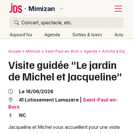
Mimizan
Concert, spectacle, etc.
Quoi ?
Fermer
Aujourd'hui
Agenda
Sorties & loisirs
Actu
Où ?
Retour
Publier un événement
Accueil
Mimizan
Saint-Paul-en-Born
Agenda
Activité & Expéri
Mimizan et alentours
Landes (40)
Aquitaine
Partout
Visite guidée "Le jardin
Bordeaux
Près de moi
Changer de lieu
de Michel et Jacqueline"
Colmar
Quand ?
Effacer les dates
Lille
Grands événements
Aujourd'hui
Demain
Ce week-end
Autre
Le 18/06/2026
Lyon
41 Lotissement Lamazère
|
Saint-Paul-en-
Activité & Expérience
Born
Marseille
NC
Manifestations
Mulhouse
Jacqueline et Michel vous accueillent pour une visite
Foires & salons