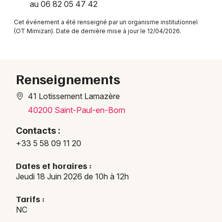
au 06 82 05 47 42
Visites en Nouvelle-Aquitaine
Cet événement a été renseigné par un organisme institutionnel
(OT Mimizan). Date de dernière mise à jour le 12/04/2026.
Newsletter des sorties
Renseignements
Artistes en tournée
41 Lotissement Lamazère
40200 Saint-Paul-en-Born
Actus à Mimizan
Contacts :
+33 5 58 09 11 20
Magazine à Mimizan
Dates et horaires :
Jeudi 18 Juin 2026 de 10h à 12h
Tarifs :
NC