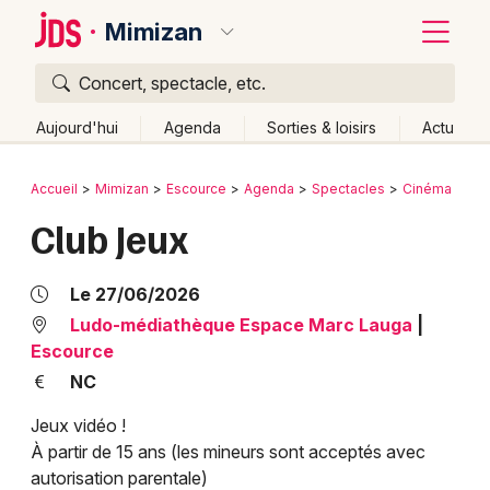
Mimizan
Concert, spectacle, etc.
Quoi ?
Fermer
Aujourd'hui
Agenda
Sorties & loisirs
Actu
Où ?
Retour
Publier un événement
Accueil
Mimizan
Escource
Agenda
Spectacles
Cinéma
Mimizan et alentours
Landes (40)
Aquitaine
Partout
Club Jeux
Bordeaux
Près de moi
Changer de lieu
Colmar
Quand ?
Le 27/06/2026
Effacer les dates
Lille
Grands événements
Ludo-médiathèque Espace Marc Lauga
|
Aujourd'hui
Demain
Ce week-end
Autre
Escource
Lyon
Activité & Expérience
NC
Marseille
Jeux vidéo !
Manifestations
À partir de 15 ans (les mineurs sont acceptés avec
Mulhouse
autorisation parentale)
Foires & salons