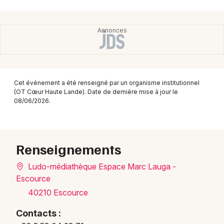
Montpellier
Spectacles
Nantes
Concerts
Nice
Paris
Sports
Cet événement a été renseigné par un organisme institutionnel
Strasbourg
Soirées
(OT Cœur Haute Lande). Date de dernière mise à jour le
08/06/2026.
Toulouse
Sorties famille
Toutes les villes
Expos
Renseignements
Sorties & loisirs
Ludo-médiathèque Espace Marc Lauga -
Escource
Cinéma dans les Landes
40210 Escource
Cinéma en Aquitaine
Contacts :