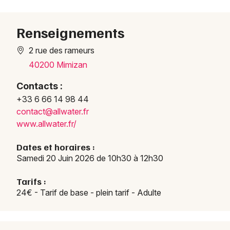
Sports en Nouvelle-Aquitaine
Renseignements
2 rue des rameurs
40200 Mimizan
Newsletter des sorties
Contacts :
+33 6 66 14 98 44
Artistes en tournée
contact@allwater.fr
www.allwater.fr/
Actus à Mimizan
Dates et horaires :
Magazine à Mimizan
Samedi 20 Juin 2026 de 10h30 à 12h30
Tarifs :
24€ - Tarif de base - plein tarif - Adulte