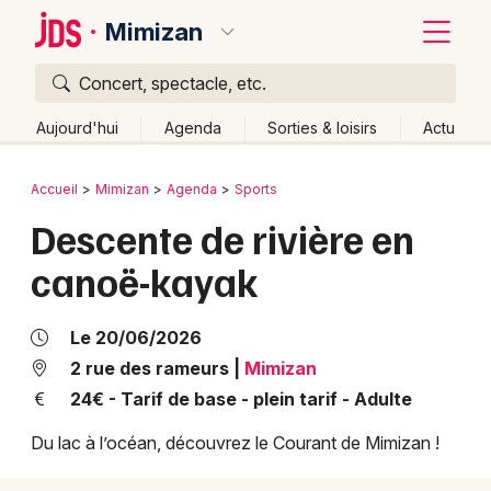
Mimizan
Concert, spectacle, etc.
Quoi ?
Fermer
Aujourd'hui
Agenda
Sorties & loisirs
Actu
Où ?
Retour
Publier un événement
Accueil
Mimizan
Agenda
Sports
Mimizan et alentours
Landes (40)
Aquitaine
Partout
Descente de rivière en
Bordeaux
Près de moi
Changer de lieu
canoë-kayak
Colmar
Quand ?
Effacer les dates
Lille
Grands événements
Aujourd'hui
Demain
Ce week-end
Autre
Le 20/06/2026
Lyon
2 rue des rameurs
|
Mimizan
Activité & Expérience
24€ - Tarif de base - plein tarif - Adulte
Marseille
Manifestations
Du lac à l’océan, découvrez le Courant de Mimizan !
Mulhouse
Foires & salons