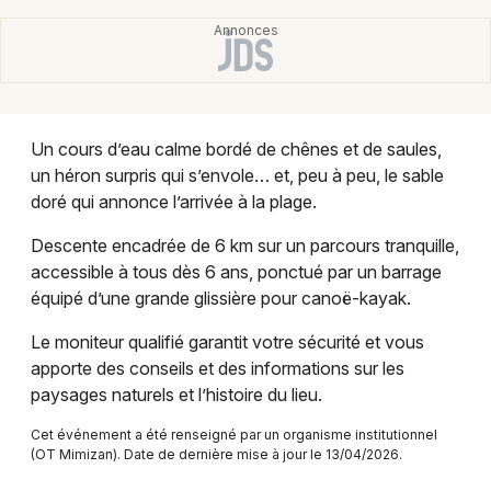
Montpellier
Spectacles
Nantes
Concerts
Nice
Paris
Un cours d’eau calme bordé de chênes et de saules,
Sports
un héron surpris qui s’envole… et, peu à peu, le sable
Strasbourg
doré qui annonce l’arrivée à la plage.
Soirées
Toulouse
Descente encadrée de 6 km sur un parcours tranquille,
Sorties famille
accessible à tous dès 6 ans, ponctué par un barrage
Toutes les villes
équipé d’une grande glissière pour canoë-kayak.
Expos
Le moniteur qualifié garantit votre sécurité et vous
Sorties & loisirs
apporte des conseils et des informations sur les
paysages naturels et l’histoire du lieu.
Sports dans les Landes
Cet événement a été renseigné par un organisme institutionnel
(OT Mimizan). Date de dernière mise à jour le 13/04/2026.
Sports en Aquitaine