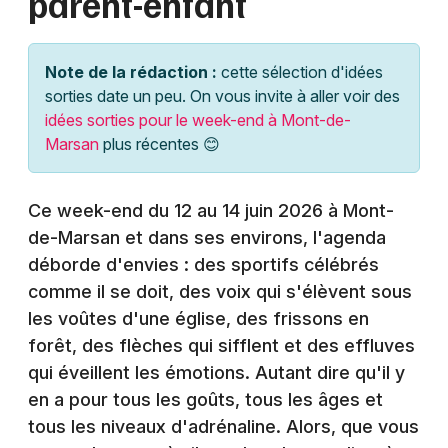
parent-enfant
Montpellier
Spectacles
Nantes
Note de la rédaction :
cette sélection d'idées
Concerts
Nice
sorties date un peu. On vous invite à aller voir des
idées sorties pour le week-end à Mont-de-
Paris
Sports
Marsan
plus récentes 😊
Strasbourg
Soirées
Ce week-end du 12 au 14 juin 2026 à Mont-
Toulouse
Sorties famille
de-Marsan et dans ses environs, l'agenda
Toutes les villes
déborde d'envies : des sportifs célébrés
Expos
comme il se doit, des voix qui s'élèvent sous
les voûtes d'une église, des frissons en
Sorties & loisirs
forêt, des flèches qui sifflent et des effluves
qui éveillent les émotions. Autant dire qu'il y
Agenda dans les Landes
en a pour tous les goûts, tous les âges et
Agenda en Aquitaine
tous les niveaux d'adrénaline. Alors, que vous