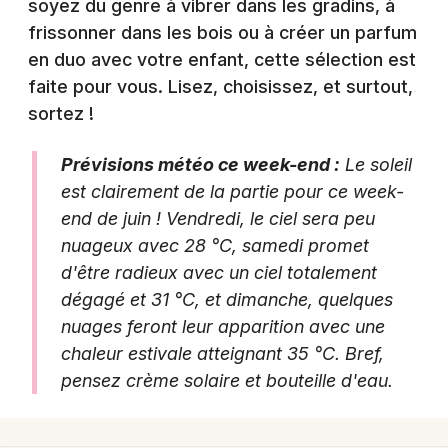
soyez du genre à vibrer dans les gradins, à
Agenda en Nouvelle-Aquitaine
frissonner dans les bois ou à créer un parfum
en duo avec votre enfant, cette sélection est
faite pour vous. Lisez, choisissez, et surtout,
sortez !
Newsletter des sorties
Prévisions météo ce week-end :
Le soleil
est clairement de la partie pour ce week-
Artistes en tournée
end de juin ! Vendredi, le ciel sera peu
Actus à Mont-de-Marsan
nuageux avec 28 °C, samedi promet
d'être radieux avec un ciel totalement
Magazine à Mont-de-Marsan
dégagé et 31 °C, et dimanche, quelques
nuages feront leur apparition avec une
chaleur estivale atteignant 35 °C. Bref,
pensez crème solaire et bouteille d'eau.