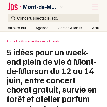
Mont-de-Marsan
Concert, spectacle, etc.
Quoi ?
Fermer
Aujourd'hui
Agenda
Sorties & loisirs
Actu
Où ?
Retour
Publier un événement
Accueil
Mont-de-Marsan
Agenda
Mont-de-Marsan et alentours
Landes (40)
Aquitaine
5 idées pour un week-
Bordeaux
Partout
Près de moi
Changer de lieu
end plein de vie à Mont-
Colmar
Quand ?
Effacer les dates
de-Marsan du 12 au 14
Lille
Grands événements
Aujourd'hui
Demain
Ce week-end
Autre
juin, entre concert
Lyon
Activité & Expérience
choral gratuit, survie en
Marseille
Manifestations
forêt et atelier parfum
Mulhouse
Foires & salons