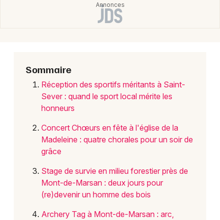
Choisir mes départements
40 - Landes
Sommaire
Mon email
Réception des sportifs méritants à Saint-
Sever : quand le sport local mérite les
honneurs
Je m'abonne
Concert Chœurs en fête à l'église de la
Madeleine : quatre chorales pour un soir de
grâce
Stage de survie en milieu forestier près de
Mont-de-Marsan : deux jours pour
(re)devenir un homme des bois
Archery Tag à Mont-de-Marsan : arc,