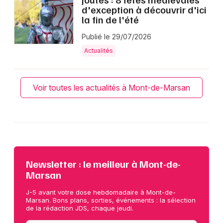
d'exception à découvrir d'ici
la fin de l'été
Publié le 29/07/2026
Actualités
Voir toutes les actualités à Mont-de-Marsan
Newsletter : le meilleur à Mont-de-
Marsan
J-5 avant votre dose hebdomadaire à Mont-de-
Marsan. Bons plans, sorties, événements : la sélection
de la rédaction JDS, chaque jeudi.