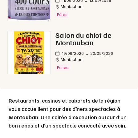
11/09/2026 → 13/09/2026
Montauban
Fêtes
Choisir mes départements
82 - Tarn-et-Garonne
Salon du chiot de
Montauban
Mon email
19/09/2026 → 20/09/2026
Montauban
Je m'abonne
Foires
Restaurants, casinos et cabarets de la région
vous accueillent pour des dîners spectacles à
Montauban
. Une soirée d’exception autour d’un
bon repas et d’un spectacle concocté avec soin.