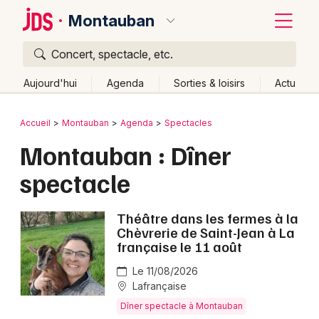
Montauban
Concert, spectacle, etc.
Quoi ?
Fermer
Aujourd'hui
Agenda
Sorties & loisirs
Actu
Où ?
Retour
Publier un événement
Accueil
Montauban
Agenda
Spectacles
Montauban et alentours
Tarn-et-Garonne (82)
Montauban : Dîner
Bordeaux
Midi-Pyrénées
Partout
Près de moi
Changer de lieu
spectacle
Colmar
Quand ?
Effacer les dates
Lille
Grands événements
Aujourd'hui
Demain
Ce week-end
Autre
Théâtre dans les fermes à la
Chèvrerie de Saint-Jean à La
Lyon
française le 11 août
Activité & Expérience
Marseille
Le 11/08/2026
Manifestations
Lafrançaise
Mulhouse
Dîner spectacle à Montauban
Foires & salons