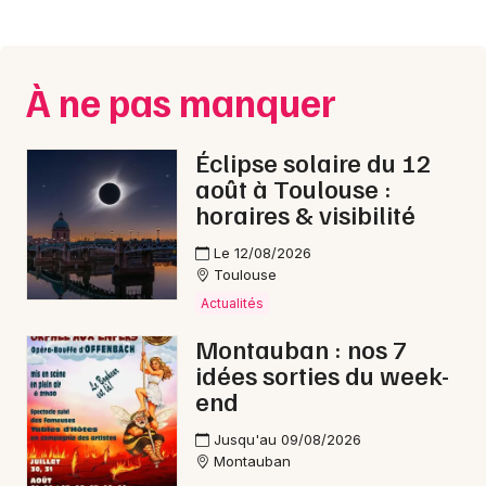
Montpellier
Spectacles
Nantes
À ne pas manquer
Concerts
Nice
Paris
Sports
Éclipse solaire du 12
août à Toulouse :
Strasbourg
Soirées
horaires & visibilité
Toulouse
Sorties famille
Le 12/08/2026
Toutes les villes
Toulouse
Expos
Actualités
Montauban : nos 7
Sorties & loisirs
idées sorties du week-
end
Dîner spectacle dans le Tarn-et-Garonne
Jusqu'au 09/08/2026
Dîner spectacle en Midi-Pyrénées
Montauban