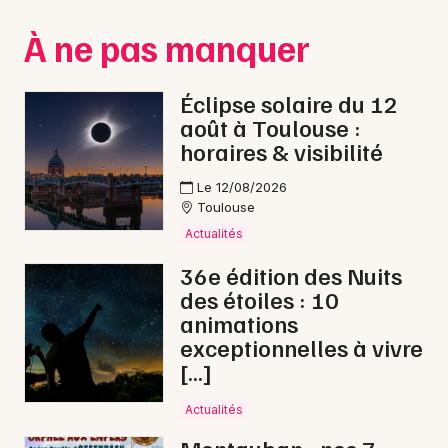
Montpellier
À ne pas manquer
Spectacles
Nantes
Concerts
Nice
Éclipse solaire du 12
août à Toulouse :
Paris
Sports
horaires & visibilité
Strasbourg
Soirées
Le 12/08/2026
Toulouse
Toulouse
Sorties famille
Actualités
Toutes les villes
36e édition des Nuits
Expos
des étoiles : 10
animations
Sorties & loisirs
exceptionnelles à vivre
[…]
Opéra dans le Tarn-et-Garonne
Actualités
Opéra en Midi-Pyrénées