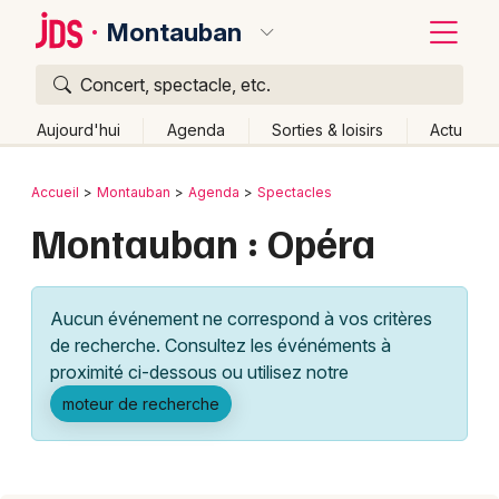
Montauban
Concert, spectacle, etc.
Quoi ?
Fermer
Aujourd'hui
Agenda
Sorties & loisirs
Actu
Où ?
Retour
Publier un événement
Accueil
Montauban
Agenda
Spectacles
Montauban et alentours
Tarn-et-Garonne (82)
Montauban : Opéra
Bordeaux
Midi-Pyrénées
Partout
Près de moi
Changer de lieu
Colmar
Quand ?
Effacer les dates
Aucun événement ne correspond à vos critères
Lille
Grands événements
Aujourd'hui
Demain
Ce week-end
Autre
de recherche. Consultez les événéments à
Lyon
proximité ci-dessous ou utilisez notre
Activité & Expérience
moteur de recherche
Marseille
Manifestations
Mulhouse
Foires & salons