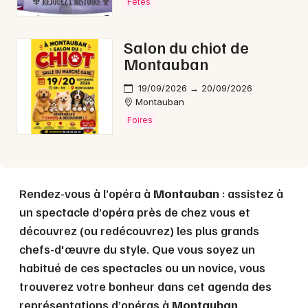
Fêtes
Choisir mes départements
Salon du chiot de
82 - Tarn-et-Garonne
Montauban
19/09/2026 → 20/09/2026
Mon email
Montauban
Foires
Je m'abonne
Rendez-vous à l’opéra à
Montauban
: assistez à
un spectacle d’opéra près de chez vous et
découvrez (ou redécouvrez) les plus grands
chefs-d'œuvre du style. Que vous soyez un
habitué de ces spectacles ou un novice, vous
trouverez votre bonheur dans cet agenda des
représentations d’opéras à
Montauban
.