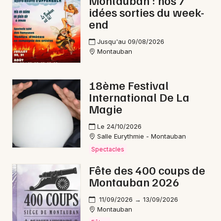
Montauban : nos 7
idées sorties du week-
Opéra en Occitanie
end
Jusqu'au 09/08/2026
Montauban
Newsletter des sorties
18ème Festival
International De La
Artistes en tournée
Magie
Actus à Montauban
Le 24/10/2026
Salle Eurythmie - Montauban
Magazine à Montauban
Spectacles
Fête des 400 coups de
Montauban 2026
11/09/2026 → 13/09/2026
Montauban