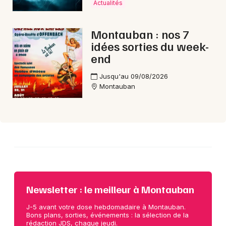
Actualités
Choisir mes départements
Montauban : nos 7
82 - Tarn-et-Garonne
idées sorties du week-
end
Mon email
Jusqu'au 09/08/2026
Montauban
Je m'abonne
Newsletter : le meilleur à Montauban
J-5 avant votre dose hebdomadaire à Montauban.
Bons plans, sorties, événements : la sélection de la
rédaction JDS, chaque jeudi.