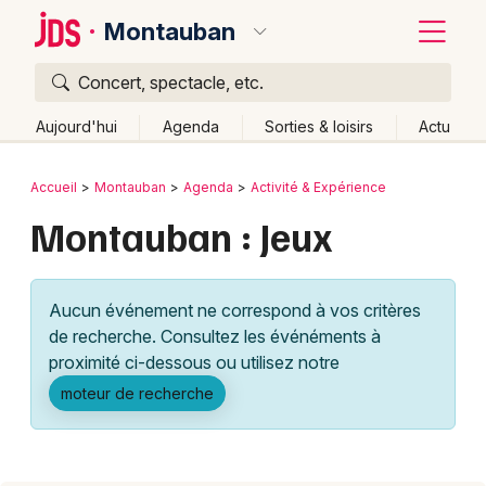
Montauban
Concert, spectacle, etc.
Quoi ?
Fermer
Aujourd'hui
Agenda
Sorties & loisirs
Actu
Où ?
Retour
Publier un événement
Accueil
Montauban
Agenda
Activité & Expérience
Montauban et alentours
Tarn-et-Garonne (82)
Montauban : Jeux
Bordeaux
Midi-Pyrénées
Partout
Près de moi
Changer de lieu
Colmar
Quand ?
Effacer les dates
Aucun événement ne correspond à vos critères
Lille
Grands événements
Aujourd'hui
Demain
Ce week-end
Autre
de recherche. Consultez les événéments à
Lyon
proximité ci-dessous ou utilisez notre
Activité & Expérience
moteur de recherche
Marseille
Manifestations
Mulhouse
Foires & salons