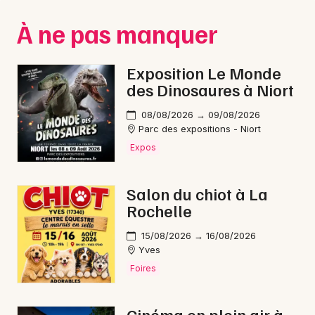
Montpellier
À ne pas manquer
Spectacles
Nantes
Concerts
Nice
Exposition Le Monde
des Dinosaures à Niort
Paris
Sports
08/08/2026 → 09/08/2026
Strasbourg
Soirées
Parc des expositions - Niort
Expos
Toulouse
Sorties famille
Toutes les villes
Salon du chiot à La
Expos
Rochelle
Sorties & loisirs
15/08/2026 → 16/08/2026
Yves
Jeux dans le Tarn-et-Garonne
Foires
Jeux en Midi-Pyrénées
Cinéma en plein air à