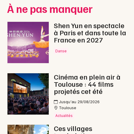
Montpellier
À ne pas manquer
Spectacles
Nantes
Shen Yun en spectacle
Concerts
Nice
à Paris et dans toute la
France en 2027
Paris
Sports
Strasbourg
Danse
Soirées
Toulouse
Sorties famille
Cinéma en plein air à
Toutes les villes
Toulouse : 44 films
Expos
projetés cet été
Sorties & loisirs
Jusqu'au 29/08/2026
Toulouse
Jazz dans le Tarn-et-Garonne
Actualités
Ces villages
Jazz en Midi-Pyrénées