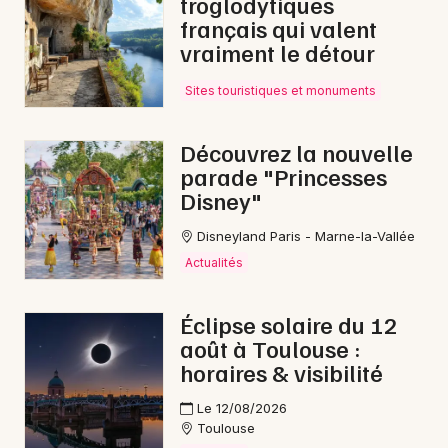
troglodytiques
français qui valent
Jazz en Occitanie
vraiment le détour
Sites touristiques et monuments
Newsletter des sorties
Découvrez la nouvelle
parade "Princesses
Artistes en tournée
Disney"
Disneyland Paris - Marne-la-Vallée
Actus à Montauban
Actualités
Magazine à Montauban
Éclipse solaire du 12
août à Toulouse :
horaires & visibilité
Le 12/08/2026
Toulouse