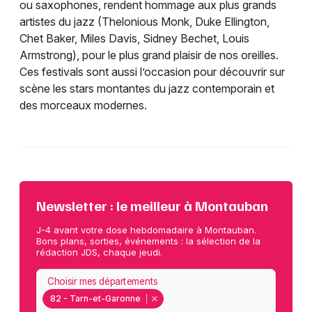
ou saxophones, rendent hommage aux plus grands
artistes du jazz (Thelonious Monk, Duke Ellington,
Chet Baker, Miles Davis, Sidney Bechet, Louis
Armstrong), pour le plus grand plaisir de nos oreilles.
Ces festivals sont aussi l’occasion pour découvrir sur
scène les stars montantes du jazz contemporain et
des morceaux modernes.
Newsletter : le meilleur à Montauban
J-4 avant votre dose hebdomadaire à Montauban.
Bons plans, sorties, événements : la sélection de la
rédaction JDS, chaque jeudi.
Choisir mes départements
82 - Tarn-et-Garonne