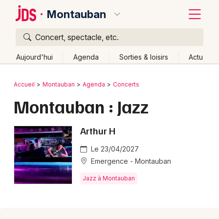
Montauban
Concert, spectacle, etc.
Quoi ?
Fermer
Aujourd'hui
Agenda
Sorties & loisirs
Actu
Où ?
Retour
Publier un événement
Accueil
Montauban
Agenda
Concerts
Montauban et alentours
Tarn-et-Garonne (82)
Montauban : Jazz
Bordeaux
Midi-Pyrénées
Partout
Près de moi
Changer de lieu
Colmar
Arthur H
Quand ?
Effacer les dates
Lille
Grands événements
Aujourd'hui
Demain
Ce week-end
Autre
Le 23/04/2027
Emergence - Montauban
Lyon
Activité & Expérience
Jazz à Montauban
Marseille
Manifestations
Mulhouse
Foires & salons