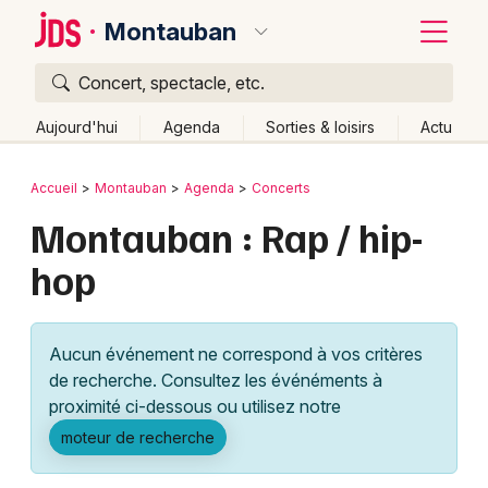
Montauban
Concert, spectacle, etc.
Quoi ?
Fermer
Aujourd'hui
Agenda
Sorties & loisirs
Actu
Où ?
Retour
Publier un événement
Accueil
Montauban
Agenda
Concerts
Montauban et alentours
Tarn-et-Garonne (82)
Montauban : Rap / hip-
Bordeaux
Midi-Pyrénées
Partout
Près de moi
Changer de lieu
hop
Colmar
Quand ?
Effacer les dates
Lille
Grands événements
Aujourd'hui
Demain
Ce week-end
Autre
Aucun événement ne correspond à vos critères
Lyon
Activité & Expérience
de recherche. Consultez les événéments à
proximité ci-dessous ou utilisez notre
Marseille
Manifestations
moteur de recherche
Mulhouse
Foires & salons