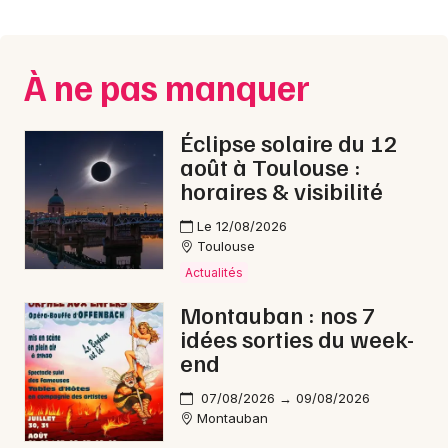
Montpellier
Spectacles
Nantes
À ne pas manquer
Concerts
Nice
Paris
Sports
Éclipse solaire du 12
août à Toulouse :
Strasbourg
Soirées
horaires & visibilité
Toulouse
Le 12/08/2026
Sorties famille
Toulouse
Toutes les villes
Actualités
Expos
Montauban : nos 7
Sorties & loisirs
idées sorties du week-
end
Rap dans le Tarn-et-Garonne
07/08/2026 → 09/08/2026
Montauban
Rap en Midi-Pyrénées