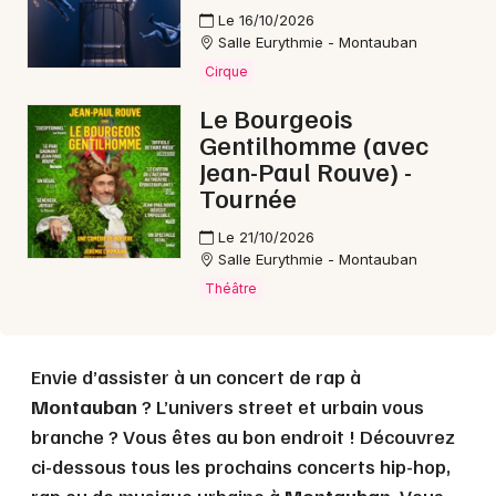
Le 16/10/2026
Salle Eurythmie - Montauban
Choisir mes départements
Cirque
82 - Tarn-et-Garonne
Le Bourgeois
Gentilhomme (avec
Jean-Paul Rouve) -
Mon email
Tournée
Je m'abonne
Le 21/10/2026
Salle Eurythmie - Montauban
Théâtre
Envie d’assister à un concert de rap à
Montauban
? L’univers street et urbain vous
branche ? Vous êtes au bon endroit ! Découvrez
ci-dessous tous les prochains concerts hip-hop,